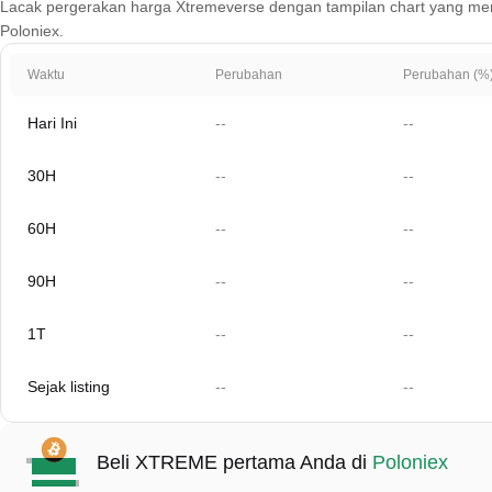
Lacak pergerakan harga Xtremeverse dengan tampilan chart yang mencaku
Poloniex.
Waktu
Perubahan
Perubahan (%
Hari Ini
--
--
30H
--
--
60H
--
--
90H
--
--
1T
--
--
Sejak listing
--
--
Beli XTREME pertama Anda di
Poloniex