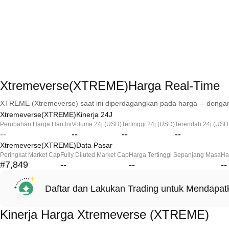
Xtremeverse(XTREME)Harga Real-Time
XTREME (Xtremeverse) saat ini diperdagangkan pada harga -- dengan
Xtremeverse(XTREME)Kinerja 24J
Perubahan Harga Hari Ini
Volume 24j (USD)
Tertinggi 24j (USD)
Terendah 24j (USD
--
--
--
--
Xtremeverse(XTREME)Data Pasar
Peringkat Market Cap
Fully Diluted Market Cap
Harga Tertinggi Sepanjang Masa
Ha
#7,849
--
--
--
Daftar dan Lakukan Trading untuk Mendapa
Kinerja Harga Xtremeverse (XTREME)