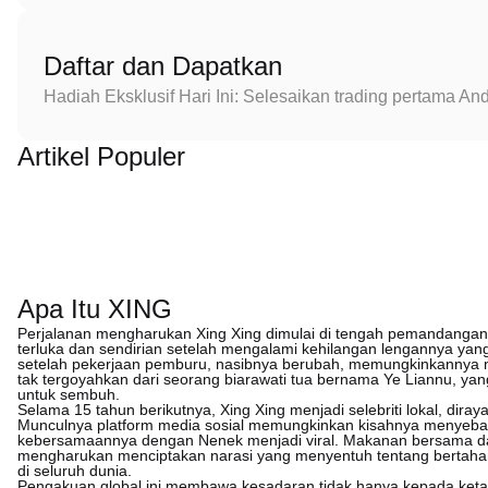
Daftar dan Dapatkan
Hadiah Eksklusif Hari Ini: Selesaikan trading pertama 
Artikel Populer
Apa Itu XING
Perjalanan mengharukan Xing Xing dimulai di tengah pemandangan
terluka dan sendirian setelah mengalami kehilangan lengannya yan
setelah pekerjaan pemburu, nasibnya berubah, memungkinkannya m
tak tergoyahkan dari seorang biarawati tua bernama Ye Liannu, ya
untuk sembuh.
Selama 15 tahun berikutnya, Xing Xing menjadi selebriti lokal, d
Munculnya platform media sosial memungkinkan kisahnya menyebar
kebersamaannya dengan Nenek menjadi viral. Makanan bersama dan
mengharukan menciptakan narasi yang menyentuh tentang bertahan
di seluruh dunia.
Pengakuan global ini membawa kesadaran tidak hanya kepada ketah