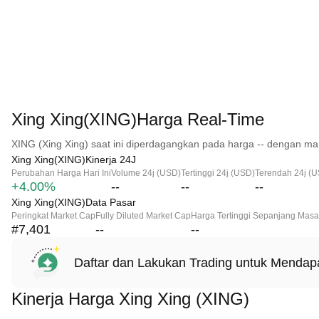
Xing Xing(XING)Harga Real-Time
XING (Xing Xing) saat ini diperdagangkan pada harga -- dengan mar
Xing Xing(XING)Kinerja 24J
Perubahan Harga Hari Ini
Volume 24j (USD)
Tertinggi 24j (USD)
Terendah 24j (
+4.00%
--
--
--
Xing Xing(XING)Data Pasar
Peringkat Market Cap
Fully Diluted Market Cap
Harga Tertinggi Sepanjang Masa
#7,401
--
--
Daftar dan Lakukan Trading untuk Menda
Kinerja Harga Xing Xing (XING)