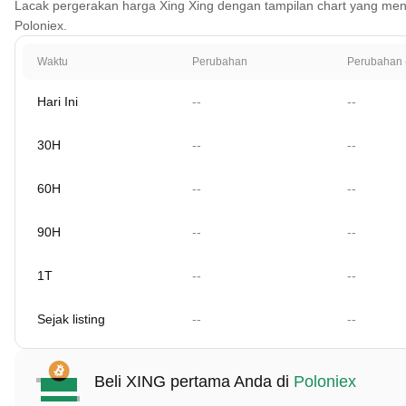
Lacak pergerakan harga Xing Xing dengan tampilan chart yang mencaku
Poloniex.
Waktu
Perubahan
Perubahan 
Hari Ini
--
--
30H
--
--
60H
--
--
90H
--
--
1T
--
--
Sejak listing
--
--
Beli XING pertama Anda di
Poloniex