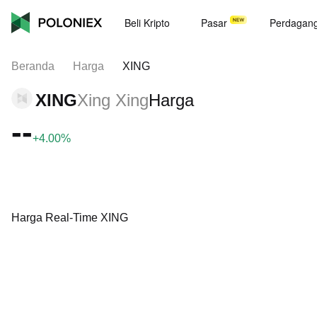
Beli Kripto
Pasar
Perdagan
Beranda
Harga
XING
XING
Xing Xing
Harga
--
+4.00%
Harga Real-Time XING