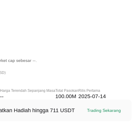
ket cap sebesar --.
USD)
Harga Terendah Sepanjang Masa
Total Pasokan
Rilis Pertama
--
100.00M
2025-07-14
patkan Hadiah hingga 711 USDT
Trading Sekarang