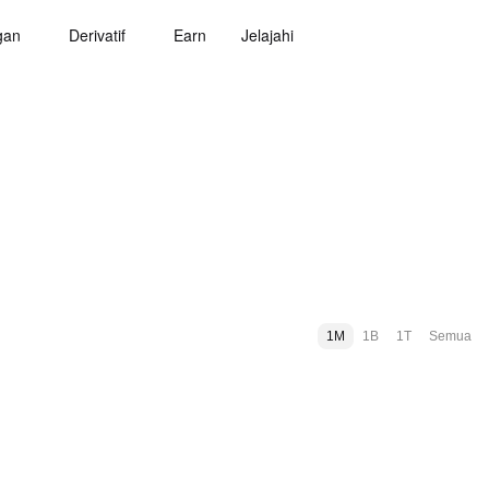
gan
Derivatif
Earn
Jelajahi
1M
1B
1T
Semua