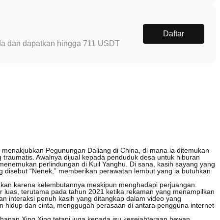
Daftar
Anda dan dapatkan hingga 711 USDT
 menakjubkan Pegunungan Daliang di China, di mana ia ditemukan
g traumatis. Awalnya dijual kepada penduduk desa untuk hiburan
enemukan perlindungan di Kuil Yanghu. Di sana, kasih sayang yang
ng disebut “Nenek,” memberikan perawatan lembut yang ia butuhkan
irayakan karena kelembutannya meskipun menghadapi perjuangan.
 luas, terutama pada tahun 2021 ketika rekaman yang menampilkan
 interaksi penuh kasih yang ditangkap dalam video yang
 hidup dan cinta, menggugah perasaan di antara pengguna internet
anan Xing Xing tetapi juga kepada isu kesejahteraan hewan.