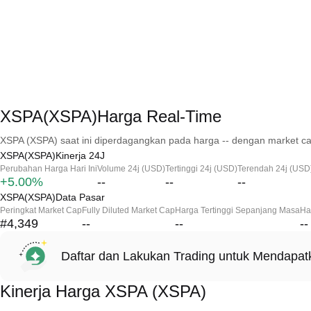
XSPA(XSPA)Harga Real-Time
XSPA (XSPA) saat ini diperdagangkan pada harga -- dengan market ca
XSPA(XSPA)Kinerja 24J
Perubahan Harga Hari Ini
Volume 24j (USD)
Tertinggi 24j (USD)
Terendah 24j (USD
+5.00%
--
--
--
XSPA(XSPA)Data Pasar
Peringkat Market Cap
Fully Diluted Market Cap
Harga Tertinggi Sepanjang Masa
Ha
#4,349
--
--
--
Daftar dan Lakukan Trading untuk Mendapa
Kinerja Harga XSPA (XSPA)