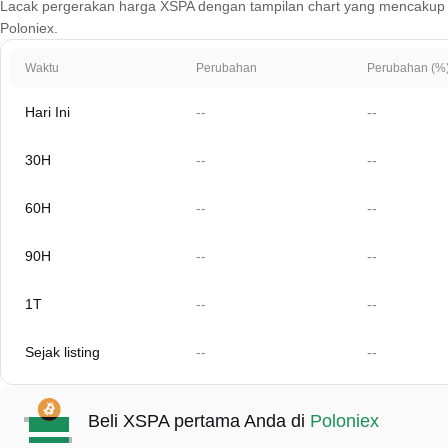
Lacak pergerakan harga XSPA dengan tampilan chart yang mencakup 1 har
Poloniex.
Waktu
Perubahan
Perubahan (%
Hari Ini
--
--
30H
--
--
60H
--
--
90H
--
--
1T
--
--
Sejak listing
--
--
Beli XSPA pertama Anda di
Poloniex