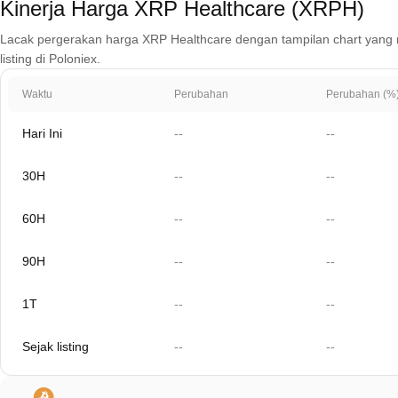
Kinerja Harga XRP Healthcare (XRPH)
Lacak pergerakan harga XRP Healthcare dengan tampilan chart yang men
listing di Poloniex.
Waktu
Perubahan
Perubahan (%
Hari Ini
--
--
30H
--
--
60H
--
--
90H
--
--
1T
--
--
Sejak listing
--
--