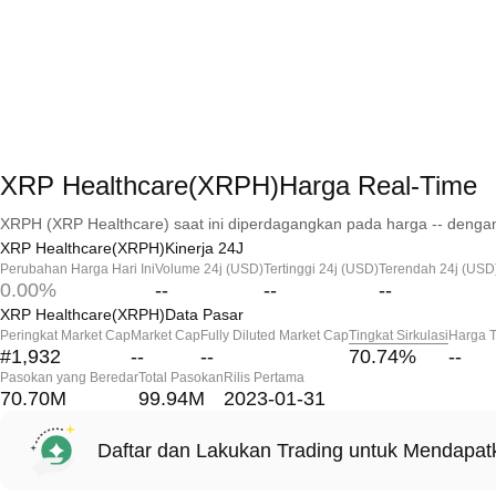
XRP Healthcare(XRPH)Harga Real-Time
XRPH (XRP Healthcare) saat ini diperdagangkan pada harga -- dengan
XRP Healthcare(XRPH)Kinerja 24J
Perubahan Harga Hari Ini
Volume 24j (USD)
Tertinggi 24j (USD)
Terendah 24j (USD
0.00%
--
--
--
XRP Healthcare(XRPH)Data Pasar
Peringkat Market Cap
Market Cap
Fully Diluted Market Cap
Tingkat Sirkulasi
Harga T
#1,932
--
--
70.74
%
--
Pasokan yang Beredar
Total Pasokan
Rilis Pertama
70.70M
99.94M
2023-01-31
Daftar dan Lakukan Trading untuk Mendapa