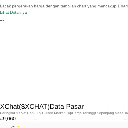
Lacak pergerakan harga dengan tampilan chart yang mencakup 1 hari, 30 
Lihat Detailnya
--
--
XChat($XCHAT)Data Pasar
Peringkat Market Cap
Fully Diluted Market Cap
Harga Tertinggi Sepanjang Masa
Ha
#9,060
--
--
--