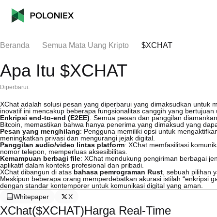
Beranda
Semua Mata Uang Kripto
$XCHAT
Apa Itu $XCHAT
Diperbarui:
XChat adalah solusi pesan yang diperbarui yang dimaksudkan untuk me
inovatif ini mencakup beberapa fungsionalitas canggih yang bertuj
Enkripsi end-to-end (E2EE)
: Semua pesan dan panggilan diamankan me
Bitcoin, memastikan bahwa hanya penerima yang dimaksud yang dap
Pesan yang menghilang
: Pengguna memiliki opsi untuk mengaktifka
meningkatkan privasi dan mengurangi jejak digital.
Panggilan audio/video lintas platform
: XChat memfasilitasi komuni
nomor telepon, memperluas aksesibilitas.
Kemampuan berbagi file
: XChat mendukung pengiriman berbagai jeni
aplikatif dalam konteks profesional dan pribadi.
XChat dibangun di atas
bahasa pemrograman Rust
, sebuah pilihan
Meskipun beberapa orang memperdebatkan akurasi istilah “enkripsi ga
dengan standar kontemporer untuk komunikasi digital yang aman.
Whitepaper
X
XChat($XCHAT)Harga Real-Time