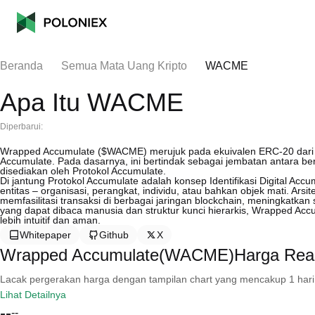
Beranda
Semua Mata Uang Kripto
WACME
Apa Itu WACME
Diperbarui:
Wrapped Accumulate ($WACME) merujuk pada ekuivalen ERC-20 dari to
Accumulate. Pada dasarnya, ini bertindak sebagai jembatan antara be
disediakan oleh Protokol Accumulate.
Di jantung Protokol Accumulate adalah konsep Identifikasi Digital Accum
entitas – organisasi, perangkat, individu, atau bahkan objek mati. Arsi
memfasilitasi transaksi di berbagai jaringan blockchain, meningkatkan sk
yang dapat dibaca manusia dan struktur kunci hierarkis, Wrapped A
lebih intuitif dan aman.
Whitepaper
Github
X
Wrapped Accumulate(WACME)Harga Real
Lacak pergerakan harga dengan tampilan chart yang mencakup 1 hari, 30 
Lihat Detailnya
--
--