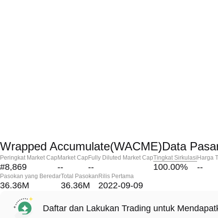
Wrapped Accumulate(WACME)Data Pasa
Peringkat Market Cap
Market Cap
Fully Diluted Market Cap
Tingkat Sirkulasi
Harga T
#8,869
--
--
100.00
%
--
Pasokan yang Beredar
Total Pasokan
Rilis Pertama
36.36M
36.36M
2022-09-09
Daftar dan Lakukan Trading untuk Mendapa