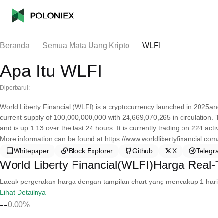
Beranda
Semua Mata Uang Kripto
WLFI
Apa Itu WLFI
Diperbarui:
World Liberty Financial (WLFI) is a cryptocurrency launched in 2025an
current supply of 100,000,000,000 with 24,669,070,265 in circulation. 
and is up 1.13 over the last 24 hours. It is currently trading on 224 ac
More information can be found at https://www.worldlibertyfinancial.com/
Whitepaper
Block Explorer
Github
X
Telegr
World Liberty Financial(WLFI)Harga Real
Lacak pergerakan harga dengan tampilan chart yang mencakup 1 hari, 30 
Lihat Detailnya
--
0.00%