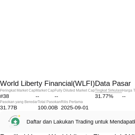
World Liberty Financial(WLFI)Data Pasar
Peringkat Market Cap
Market Cap
Fully Diluted Market Cap
Tingkat Sirkulasi
Harga T
#38
--
--
31.77
%
--
Pasokan yang Beredar
Total Pasokan
Rilis Pertama
31.77B
100.00B
2025-09-01
Daftar dan Lakukan Trading untuk Mendapa