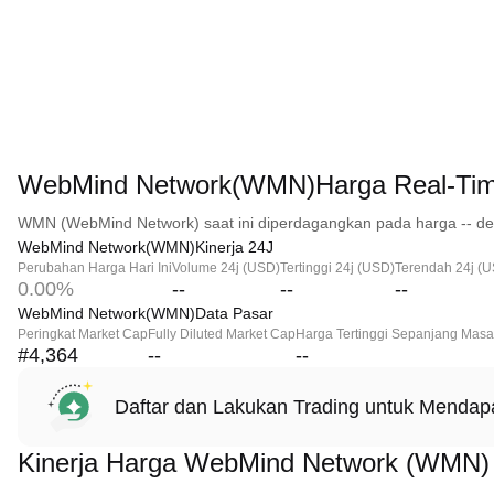
WebMind Network(WMN)Harga Real-Ti
WMN (WebMind Network) saat ini diperdagangkan pada harga -- de
WebMind Network(WMN)Kinerja 24J
Perubahan Harga Hari Ini
Volume 24j (USD)
Tertinggi 24j (USD)
Terendah 24j (
0.00%
--
--
--
WebMind Network(WMN)Data Pasar
Peringkat Market Cap
Fully Diluted Market Cap
Harga Tertinggi Sepanjang Masa
#4,364
--
--
Daftar dan Lakukan Trading untuk Menda
Kinerja Harga WebMind Network (WMN)