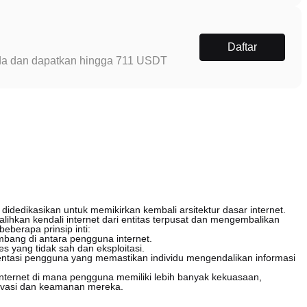
Daftar
Anda dan dapatkan hingga 711 USDT
idedikasikan untuk memikirkan kembali arsitektur dasar internet.
lihkan kendali internet dari entitas terpusat dan mengembalikan
beberapa prinsip inti:
mbang di antara pengguna internet.
es yang tidak sah dan eksploitasi.
ntasi pengguna yang memastikan individu mengendalikan informasi
internet di mana pengguna memiliki lebih banyak kekuasaan,
rivasi dan keamanan mereka.