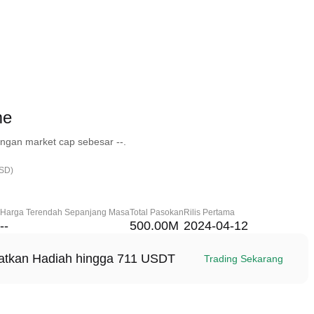
me
ngan market cap sebesar --.
USD)
Harga Terendah Sepanjang Masa
Total Pasokan
Rilis Pertama
--
500.00M
2024-04-12
patkan Hadiah hingga 711 USDT
Trading Sekarang