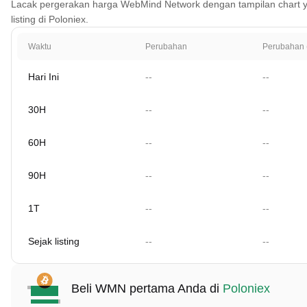
Lacak pergerakan harga WebMind Network dengan tampilan chart yang
listing di Poloniex.
Waktu
Perubahan
Perubahan 
Hari Ini
--
--
30H
--
--
60H
--
--
90H
--
--
1T
--
--
Sejak listing
--
--
Beli WMN pertama Anda di
Poloniex