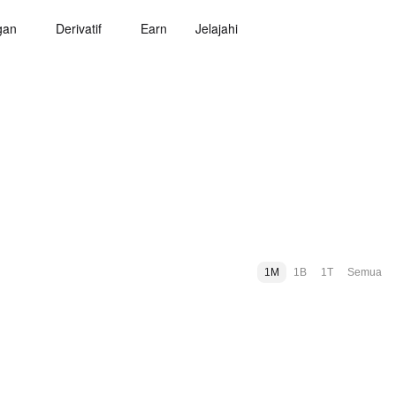
gan
Derivatif
Earn
Jelajahi
1M
1B
1T
Semua