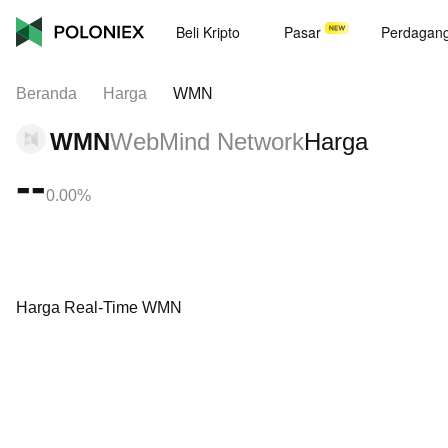
Beli Kripto
Pasar
Perdagan
Beranda
Harga
WMN
WMN
WebMind Network
Harga
--
0.00%
Harga Real-Time WMN