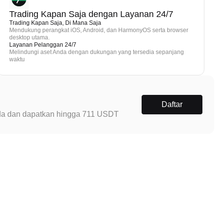
Trading Kapan Saja dengan Layanan 24/7
Trading Kapan Saja, Di Mana Saja
Mendukung perangkat iOS, Android, dan HarmonyOS serta browser
desktop utama.
Layanan Pelanggan 24/7
Melindungi aset Anda dengan dukungan yang tersedia sepanjang
waktu
Daftar
Anda dan dapatkan hingga 711 USDT