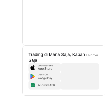
Trading di Mana Saja, Kapan
Lainnya
Saja