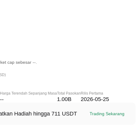
ket cap sebesar --.
USD)
Harga Terendah Sepanjang Masa
Total Pasokan
Rilis Pertama
--
1.00B
2026-05-25
patkan Hadiah hingga 711 USDT
Trading Sekarang