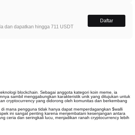
Daftar
Anda dan dapatkan hingga 711 USDT
eknologi blockchain. Sebagai anggota kategori koin meme, ia
nya sambil menggabungkan karakteristik unik yang ditujukan untuk
kan cryptocurrency yang didorong oleh komunitas dan berkembang
if di mana pengguna tidak hanya dapat memperdagangkan $walli
spek ini sangat penting karena menjembatani kesenjangan antara
g ceria dan seringkali lucu, menjadikan ranah cryptocurrency lebih