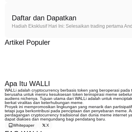
Daftar dan Dapatkan
Hadiah Eksklusif Hari Ini: Selesaikan trading pertama 
Artikel Populer
Apa Itu WALLI
WALLi adalah cryptocurrency berbasis token yang beroperasi pada t
berusaha untuk meniru kesuksesan token terinspirasi meme sebelum
audiens nichenya. Tujuan utama dari WALLi adalah untuk mencipta
berkat viralitas dan keterhubungan meme.
Proyek ini mempromosikan lingkungan yang menarik dan partisipat
tetapi juga berkontribusi pada penciptaan dan penyebaran meme. A
perdagangan cryptocurrency tradisional dan dunia meme internet yan
dapat diakses dan mengundang bagi pendatang baru.
Whitepaper
X