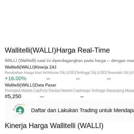
Wallitelli(WALLI)Harga Real-Time
WALLI (Wallitelli) saat ini diperdagangkan pada harga -- dengan mar
Wallitelli(WALLI)Kinerja 24J
Perubahan Harga Hari Ini
Volume 24j (USD)
Tertinggi 24j (USD)
Terendah 24j (
+16.00%
--
--
--
Wallitelli(WALLI)Data Pasar
Peringkat Market Cap
Fully Diluted Market Cap
Harga Tertinggi Sepanjang Masa
#5,250
--
--
Daftar dan Lakukan Trading untuk Menda
Kinerja Harga Wallitelli (WALLI)