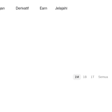
gan
Derivatif
Earn
Jelajahi
1M
1B
1T
Semua