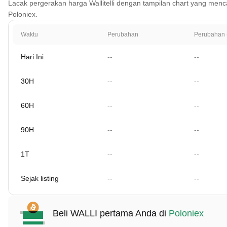
Lacak pergerakan harga Wallitelli dengan tampilan chart yang mencakup
Poloniex.
Waktu
Perubahan
Perubahan 
Hari Ini
--
--
30H
--
--
60H
--
--
90H
--
--
1T
--
--
Sejak listing
--
--
Beli WALLI pertama Anda di
Poloniex