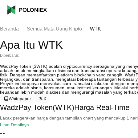
Beranda
Semua Mata Uang Kripto
WTK
Apa Itu WTK
Diperbarui:
WadzPay Token ($WTK) adalah cryptocurrency serbaguna yang menye
adalah untuk meningkatkan efisiensi dan transparansi operasi keuang
fisik. Dengan memanfaatkan platform blockchain yang canggih, WadzPa
terjangkau, dan transparan, mengatasi beberapa tantangan terbesar y
Proyek ini berupaya merevolusi cara transaksi dilakukan dengan me
mereka adalah bisnis, konsumen, atau institusi keuangan. Melalui be
keuangan lebih mudah diakses dan mengurangi masalah yang terkait 
Whitepaper
X
WadzPay Token(WTK)Harga Real-Time
Lacak pergerakan harga dengan tampilan chart yang mencakup 1 hari, 30 
Lihat Detailnya
--
--