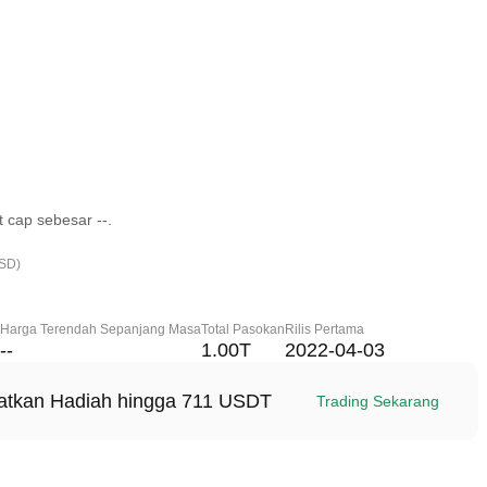
 cap sebesar --.
USD)
Harga Terendah Sepanjang Masa
Total Pasokan
Rilis Pertama
--
1.00T
2022-04-03
patkan Hadiah hingga 711 USDT
Trading Sekarang