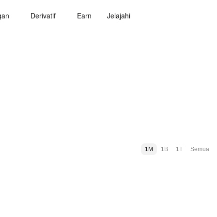
gan
Derivatif
Earn
Jelajahi
1M
1B
1T
Semua