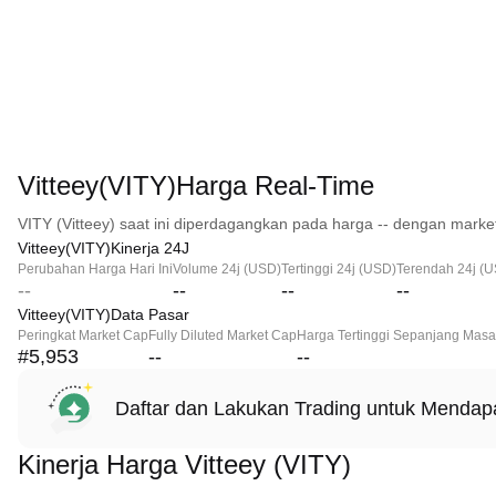
Vitteey(VITY)Harga Real-Time
VITY (Vitteey) saat ini diperdagangkan pada harga -- dengan market
Vitteey(VITY)Kinerja 24J
Perubahan Harga Hari Ini
Volume 24j (USD)
Tertinggi 24j (USD)
Terendah 24j (
--
--
--
--
Vitteey(VITY)Data Pasar
Peringkat Market Cap
Fully Diluted Market Cap
Harga Tertinggi Sepanjang Masa
#5,953
--
--
Daftar dan Lakukan Trading untuk Menda
Kinerja Harga Vitteey (VITY)