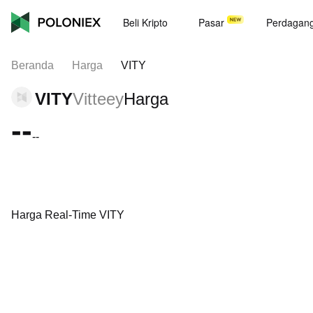
Beli Kripto
Pasar
Perdagan
Beranda
Harga
VITY
VITY
Vitteey
Harga
--
--
Harga Real-Time VITY