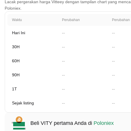
Lacak pergerakan harga Vitteey dengan tampilan chart yang mencakup 1
Poloniex.
Waktu
Perubahan
Perubahan 
Hari Ini
--
--
30H
--
--
60H
--
--
90H
--
--
1T
--
--
Sejak listing
--
--
Beli VITY pertama Anda di
Poloniex