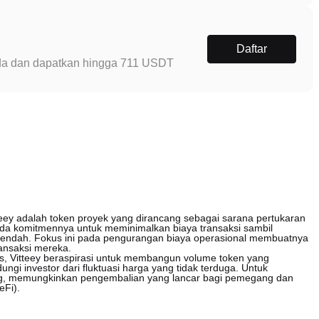
Daftar
Anda dan dapatkan hingga 711 USDT
teey adalah token proyek yang dirancang sebagai sarana pertukaran
 pada komitmennya untuk meminimalkan biaya transaksi sambil
endah. Fokus ini pada pengurangan biaya operasional membuatnya
ransaksi mereka.
s, Vitteey beraspirasi untuk membangun volume token yang
gi investor dari fluktuasi harga yang tidak terduga. Untuk
aking, memungkinkan pengembalian yang lancar bagi pemegang dan
eFi).