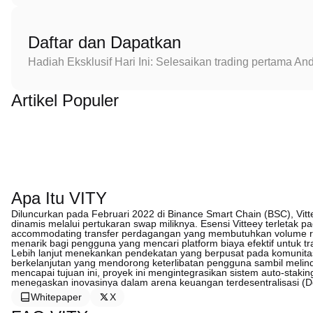
Daftar dan Dapatkan
Hadiah Eksklusif Hari Ini: Selesaikan trading pertama 
Artikel Populer
Apa Itu VITY
Diluncurkan pada Februari 2022 di Binance Smart Chain (BSC), Vit
dinamis melalui pertukaran swap miliknya. Esensi Vitteey terletak
accommodating transfer perdagangan yang membutuhkan volume r
menarik bagi pengguna yang mencari platform biaya efektif untuk t
Lebih lanjut menekankan pendekatan yang berpusat pada komunita
berkelanjutan yang mendorong keterlibatan pengguna sambil melindun
mencapai tujuan ini, proyek ini mengintegrasikan sistem auto-st
menegaskan inovasinya dalam arena keuangan terdesentralisasi (D
Whitepaper
X