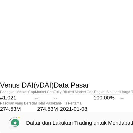
Venus DAI(vDAI)Data Pasar
Peringkat Market Cap
Market Cap
Fully Diluted Market Cap
Tingkat Sirkulasi
Harga T
#1,021
--
--
100.00
%
--
Pasokan yang Beredar
Total Pasokan
Rilis Pertama
274.53M
274.53M
2021-01-08
Daftar dan Lakukan Trading untuk Mendapa