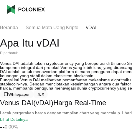
Beranda
Semua Mata Uang Kripto
vDAI
Apa Itu vDAI
Diperbarui:
Venus DAI adalah token cryptocurrency yang beroperasi di Binance S
komponen integral dari protokol Venus yang lebih luas, yang dirancan
DAI adalah untuk menawarkan platform di mana pengguna dapat mence
keuangan yang stabil dalam ekosistem blockchain.
Fungsi inti Venus DAI melibatkan pemanfaatan mekanisme algoritmik 
stablecoin-nya. Dengan menciptakan keseimbangan antara dua faktor p
harga, membantu pengguna menavigasi dunia cryptocurrency yang serin
Whitepaper
X
Venus DAI(vDAI)Harga Real-Time
Lacak pergerakan harga dengan tampilan chart yang mencakup 1 hari, 30 
Lihat Detailnya
--
0.00%