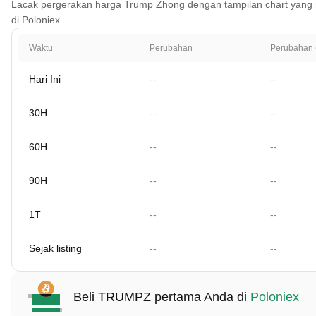
Lacak pergerakan harga Trump Zhong dengan tampilan chart yang menc
di Poloniex.
Waktu
Perubahan
Perubahan 
Hari Ini
--
--
30H
--
--
60H
--
--
90H
--
--
1T
--
--
Sejak listing
--
--
Beli TRUMPZ pertama Anda di
Poloniex