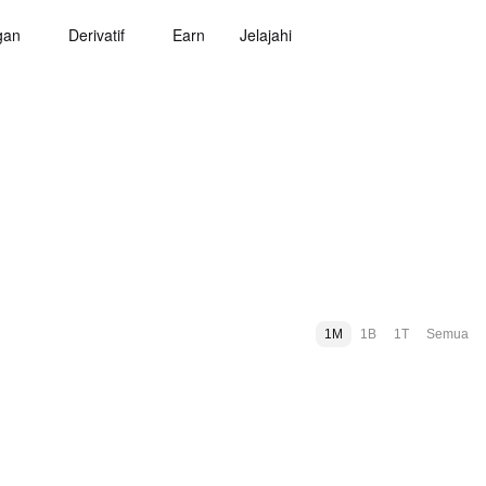
gan
Derivatif
Earn
Jelajahi
1M
1B
1T
Semua