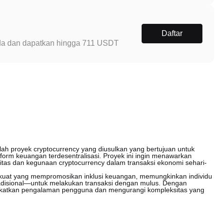
Daftar
Anda dan dapatkan hingga 711 USDT
ah proyek cryptocurrency yang diusulkan yang bertujuan untuk
form keuangan terdesentralisasi. Proyek ini ingin menawarkan
itas dan kegunaan cryptocurrency dalam transaksi ekonomi sehari-
kuat yang mempromosikan inklusi keuangan, memungkinkan individu
adisional—untuk melakukan transaksi dengan mulus. Dengan
katkan pengalaman pengguna dan mengurangi kompleksitas yang