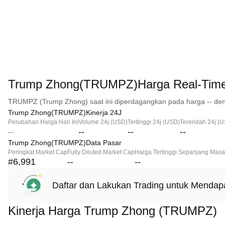
Trump Zhong(TRUMPZ)Harga Real-Tim
TRUMPZ (Trump Zhong) saat ini diperdagangkan pada harga -- den
Trump Zhong(TRUMPZ)Kinerja 24J
Perubahan Harga Hari Ini
Volume 24j (USD)
Tertinggi 24j (USD)
Terendah 24j (
--
--
--
--
Trump Zhong(TRUMPZ)Data Pasar
Peringkat Market Cap
Fully Diluted Market Cap
Harga Tertinggi Sepanjang Masa
#6,991
--
--
Daftar dan Lakukan Trading untuk Menda
Kinerja Harga Trump Zhong (TRUMPZ)