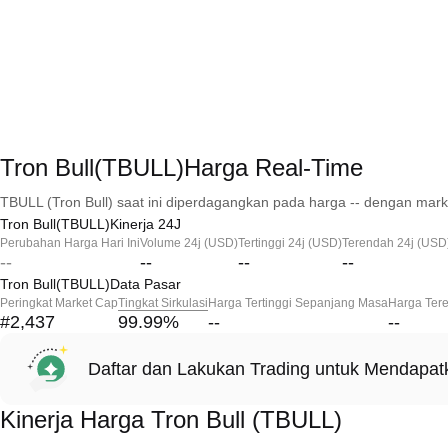
Tron Bull(TBULL)Harga Real-Time
TBULL (Tron Bull) saat ini diperdagangkan pada harga -- dengan marke
Tron Bull(TBULL)Kinerja 24J
Perubahan Harga Hari Ini
Volume 24j (USD)
Tertinggi 24j (USD)
Terendah 24j (USD
--
--
--
--
Tron Bull(TBULL)Data Pasar
Peringkat Market Cap
Tingkat Sirkulasi
Harga Tertinggi Sepanjang Masa
Harga Ter
#2,437
99.99
%
--
--
Daftar dan Lakukan Trading untuk Mendapa
Kinerja Harga Tron Bull (TBULL)