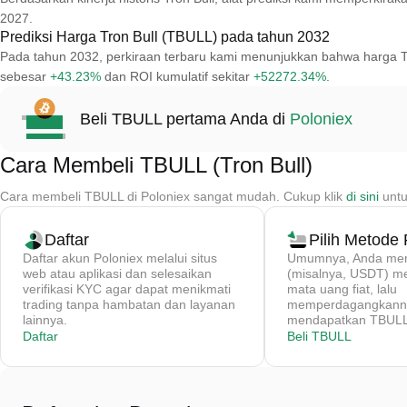
2027.
Prediksi Harga Tron Bull (TBULL) pada tahun 2032
Pada tahun 2032, perkiraan terbaru kami menunjukkan bahwa harga T
sebesar
+43.23%
dan ROI kumulatif sekitar
+52272.34%
.
Beli TBULL pertama Anda di
Poloniex
Cara Membeli TBULL (Tron Bull)
Cara membeli TBULL di Poloniex sangat mudah. Cukup klik
di sini
untu
Daftar
Pilih Metode
Daftar akun Poloniex melalui situs
Umumnya, Anda memb
web atau aplikasi dan selesaikan
(misalnya, USDT) 
verifikasi KYC agar dapat menikmati
mata uang fiat, lalu
trading tanpa hambatan dan layanan
memperdagangkanny
lainnya.
mendapatkan TBULL 
Daftar
Beli TBULL