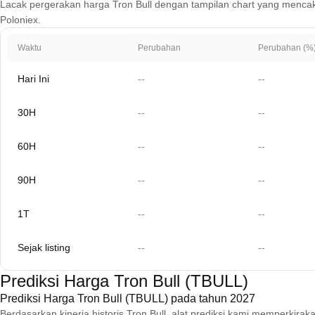
Lacak pergerakan harga Tron Bull dengan tampilan chart yang mencakup 1
Poloniex.
Waktu
Perubahan
Perubahan (%
Hari Ini
--
--
30H
--
--
60H
--
--
90H
--
--
1T
--
--
Sejak listing
--
--
Prediksi Harga Tron Bull (TBULL)
Prediksi Harga Tron Bull (TBULL) pada tahun 2027
Berdasarkan kinerja historis Tron Bull, alat prediksi kami memperki