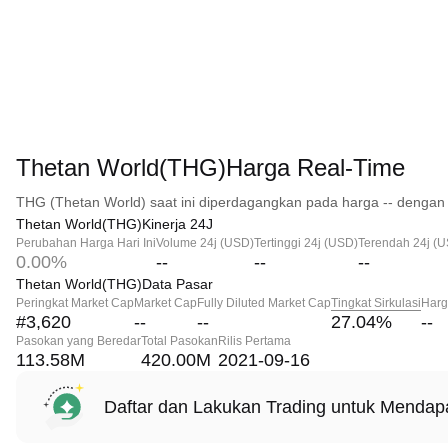
Thetan World(THG)Harga Real-Time
THG (Thetan World) saat ini diperdagangkan pada harga -- dengan 
Thetan World(THG)Kinerja 24J
Perubahan Harga Hari Ini
Volume 24j (USD)
Tertinggi 24j (USD)
Terendah 24j (
0.00%
--
--
--
Thetan World(THG)Data Pasar
Peringkat Market Cap
Market Cap
Fully Diluted Market Cap
Tingkat Sirkulasi
Harg
#3,620
--
--
27.04
%
--
Pasokan yang Beredar
Total Pasokan
Rilis Pertama
113.58M
420.00M
2021-09-16
Daftar dan Lakukan Trading untuk Menda