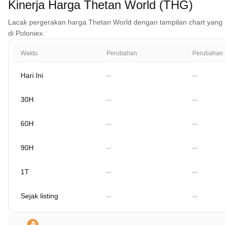
Kinerja Harga Thetan World (THG)
Lacak pergerakan harga Thetan World dengan tampilan chart yang men
di Poloniex.
Waktu
Perubahan
Perubahan 
Hari Ini
--
--
30H
--
--
60H
--
--
90H
--
--
1T
--
--
Sejak listing
--
--