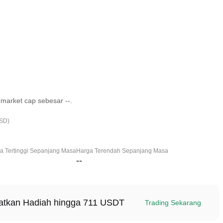
market cap sebesar --.
USD)
a Tertinggi Sepanjang Masa
Harga Terendah Sepanjang Masa
--
patkan Hadiah hingga 711 USDT
Trading Sekarang