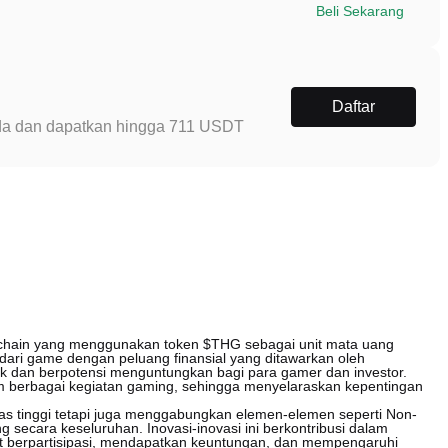
Beli Sekarang
Daftar
Anda dan dapatkan hingga 711 USDT
kchain yang menggunakan token $THG sebagai unit mata uang
i game dengan peluang finansial yang ditawarkan oleh
k dan berpotensi menguntungkan bagi para gamer dan investor.
 berbagai kegiatan gaming, sehingga menyelaraskan kepentingan
tas tinggi tetapi juga menggabungkan elemen-elemen seperti Non-
secara keseluruhan. Inovasi-inovasi ini berkontribusi dalam
t berpartisipasi, mendapatkan keuntungan, dan mempengaruhi