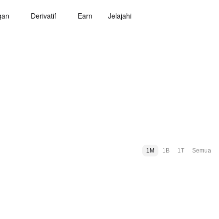
gan
Derivatif
Earn
Jelajahi
1M
1B
1T
Semua