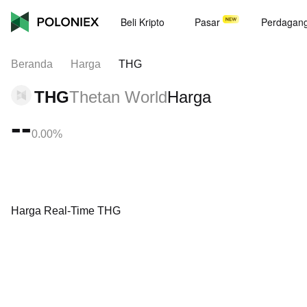
Beli Kripto
Pasar
Perdagan
Beranda
Harga
THG
THG
Thetan World
Harga
--
0.00%
Harga Real-Time THG