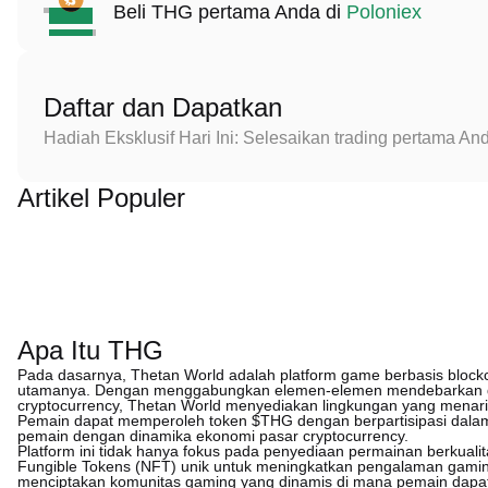
Beli THG pertama Anda di
Poloniex
Daftar dan Dapatkan
Hadiah Eksklusif Hari Ini: Selesaikan trading pertama 
Artikel Populer
Apa Itu THG
Pada dasarnya, Thetan World adalah platform game berbasis bloc
utamanya. Dengan menggabungkan elemen-elemen mendebarkan dar
cryptocurrency, Thetan World menyediakan lingkungan yang menari
Pemain dapat memperoleh token $THG dengan berpartisipasi dalam
pemain dengan dinamika ekonomi pasar cryptocurrency.
Platform ini tidak hanya fokus pada penyediaan permainan berkuali
Fungible Tokens (NFT) unik untuk meningkatkan pengalaman gaming 
menciptakan komunitas gaming yang dinamis di mana pemain dapa