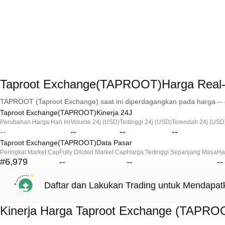
Taproot Exchange(TAPROOT)Harga Real
TAPROOT (Taproot Exchange) saat ini diperdagangkan pada harga -- 
Taproot Exchange(TAPROOT)Kinerja 24J
Perubahan Harga Hari Ini
Volume 24j (USD)
Tertinggi 24j (USD)
Terendah 24j (USD
--
--
--
--
Taproot Exchange(TAPROOT)Data Pasar
Peringkat Market Cap
Fully Diluted Market Cap
Harga Tertinggi Sepanjang Masa
Ha
#6,979
--
--
--
Daftar dan Lakukan Trading untuk Mendapa
Kinerja Harga Taproot Exchange (TAPRO