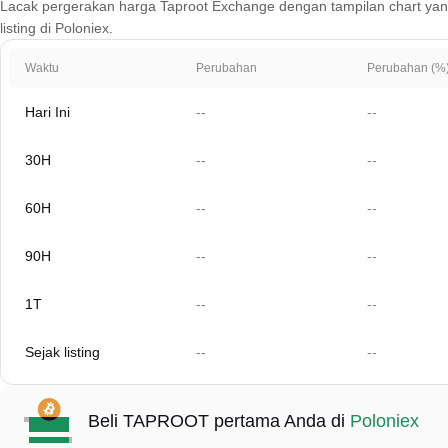
Lacak pergerakan harga Taproot Exchange dengan tampilan chart yang m
listing di Poloniex.
Waktu
Perubahan
Perubahan (%
Hari Ini
--
--
30H
--
--
60H
--
--
90H
--
--
1T
--
--
Sejak listing
--
--
Beli TAPROOT pertama Anda di
Poloniex