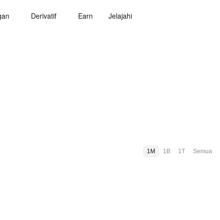
gan
Derivatif
Earn
Jelajahi
1M
1B
1T
Semua