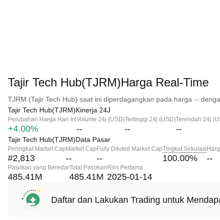
Tajir Tech Hub(TJRM)Harga Real-Time
TJRM (Tajir Tech Hub) saat ini diperdagangkan pada harga -- denga
Tajir Tech Hub(TJRM)Kinerja 24J
Perubahan Harga Hari Ini
Volume 24j (USD)
Tertinggi 24j (USD)
Terendah 24j (
+4.00%
--
--
--
Tajir Tech Hub(TJRM)Data Pasar
Peringkat Market Cap
Market Cap
Fully Diluted Market Cap
Tingkat Sirkulasi
Harg
#2,813
--
--
100.00
%
--
Pasokan yang Beredar
Total Pasokan
Rilis Pertama
485.41M
485.41M
2025-01-14
Daftar dan Lakukan Trading untuk Menda