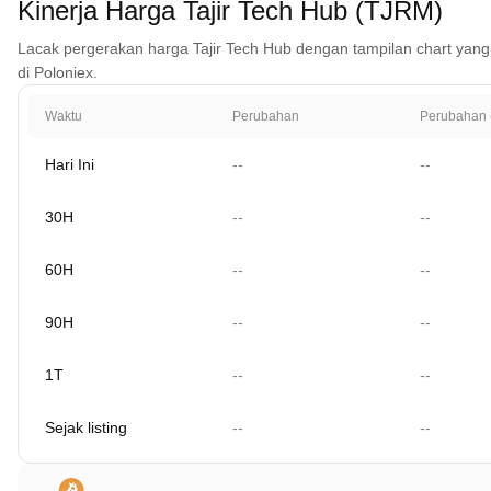
Kinerja Harga Tajir Tech Hub (TJRM)
Lacak pergerakan harga Tajir Tech Hub dengan tampilan chart yang me
di Poloniex.
Waktu
Perubahan
Perubahan 
Hari Ini
--
--
30H
--
--
60H
--
--
90H
--
--
1T
--
--
Sejak listing
--
--