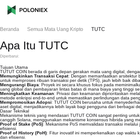
Beranda
Semua Mata Uang Kripto
TUTC
Apa Itu TUTC
Diperbarui:
Tujuan Utama
TUTUT COIN berada di garis depan gerakan mata uang digital, dengan 
Memungkinkan Transaksi Cepat
: Dengan memanfaatkan arsitektur 
untuk memproses ribuan transaksi per detik (TPS), jauh lebih baik di
Mengurangi Biaya
: Proyek ini secara khusus fokus pada meminimalka
uang global dan pembayaran lintas batas di mana biaya yang tinggi s
Meningkatkan Keamanan
: Privasi dan keamanan diprioritaskan melal
metode enkripsi end-to-end untuk memastikan perlindungan data pen
Mempromosikan Adopsi
: TUTUT COIN berusaha untuk menyederhana
aset digital, menjadikannya lebih layak bagi pengguna dari berbagai d
Dasar Teknikal
Mekanisme teknis yang mendasari TUTUT COIN sangat penting untuk ke
canggih Solana, menggunakan mekanisme konsensus hibrida yang m
Proof of Stake (PoS)
: Mekanisme PoS memvalidasi transaksi melalui
efisiensi.
Proof of History (PoH)
: Fitur inovatif ini memperkenalkan cap waktu 
dan efisiensi.