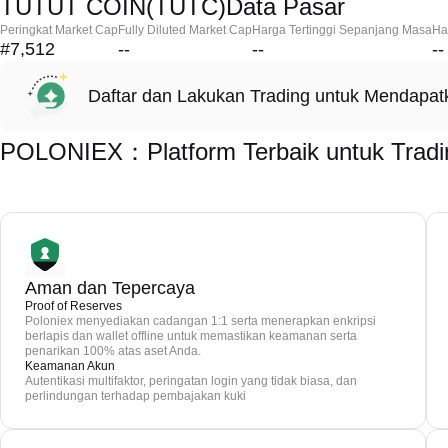
TUTUT COIN(TUTC)Data Pasar
Peringkat Market Cap
Fully Diluted Market Cap
Harga Tertinggi Sepanjang Masa
Ha
#7,512
--
--
--
Daftar dan Lakukan Trading untuk Mendapa
POLONIEX：Platform Terbaik untuk Tra
Aman dan Tepercaya
Proof of Reserves
Poloniex menyediakan cadangan 1:1 serta menerapkan enkripsi
berlapis dan wallet offline untuk memastikan keamanan serta
penarikan 100% atas aset Anda.
Keamanan Akun
Autentikasi multifaktor, peringatan login yang tidak biasa, dan
perlindungan terhadap pembajakan kuki