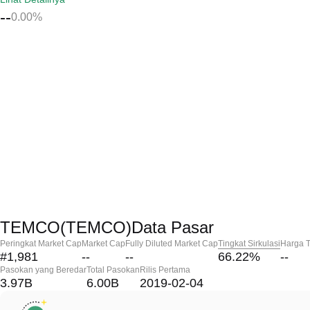
--
0.00%
TEMCO(TEMCO)Data Pasar
Peringkat Market Cap
Market Cap
Fully Diluted Market Cap
Tingkat Sirkulasi
Harga T
#1,981
--
--
66.22
%
--
Pasokan yang Beredar
Total Pasokan
Rilis Pertama
3.97B
6.00B
2019-02-04