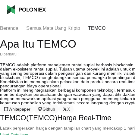
Beranda
Semua Mata Uang Kripto
TEMCO
Apa Itu TEMCO
Diperbarui:
TEMCO adalah platform manajemen rantai suplai berbasis blockchain 
dalam ekosistem rantai suplai. Tujuan utama proyek ini adalah untuk me
yang sering beroperasi dalam pengasingan dan kurang memiliki visibil
blockchain, TEMCO menghubungkan semua pemangku kepentingan dalam
Konektivitas ini memungkinkan pelacakan data produk secara real-t
pengurangan biaya operasional.
Platform ini mengintegrasikan berbagai komponen teknologi, termasuk ar
memberdayakan perusahaan dengan wawasan yang dapat ditindaklanjut
dengan menawarkan aplikasi yang ramah pengguna, memungkinkan ind
keputusan pembelian yang terinformasi secara langsung dengan crypt
Whitepaper
Github
X
TEMCO(TEMCO)Harga Real-Time
Lacak pergerakan harga dengan tampilan chart yang mencakup 1 hari, 30 
Lihat Detailnya