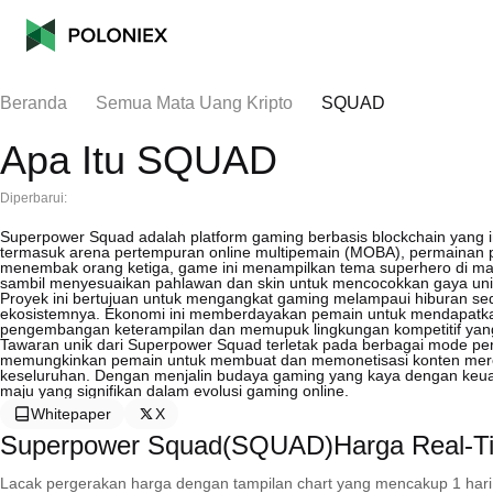
Beranda
Semua Mata Uang Kripto
SQUAD
Apa Itu SQUAD
Diperbarui:
Superpower Squad adalah platform gaming berbasis blockchain yang 
termasuk arena pertempuran online multipemain (MOBA), permainan 
menembak orang ketiga, game ini menampilkan tema superhero di ma
sambil menyesuaikan pahlawan dan skin untuk mencocokkan gaya uni
Proyek ini bertujuan untuk mengangkat gaming melampaui hiburan se
ekosistemnya. Ekonomi ini memberdayakan pemain untuk mendapatka
pengembangan keterampilan dan memupuk lingkungan kompetitif yang
Tawaran unik dari Superpower Squad terletak pada berbagai mode pe
memungkinkan pemain untuk membuat dan memonetisasi konten mere
keseluruhan. Dengan menjalin budaya gaming yang kaya dengan keua
maju yang signifikan dalam evolusi gaming online.
Whitepaper
X
Superpower Squad(SQUAD)Harga Real-T
Lacak pergerakan harga dengan tampilan chart yang mencakup 1 hari, 30 