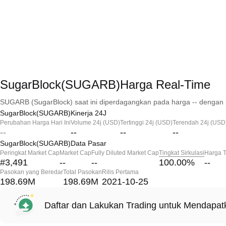
SugarBlock(SUGARB)Harga Real-Time
SUGARB (SugarBlock) saat ini diperdagangkan pada harga -- dengan 
SugarBlock(SUGARB)Kinerja 24J
Perubahan Harga Hari Ini
Volume 24j (USD)
Tertinggi 24j (USD)
Terendah 24j (USD
--
--
--
--
SugarBlock(SUGARB)Data Pasar
Peringkat Market Cap
Market Cap
Fully Diluted Market Cap
Tingkat Sirkulasi
Harga T
#3,491
--
--
100.00
%
--
Pasokan yang Beredar
Total Pasokan
Rilis Pertama
198.69M
198.69M
2021-10-25
Daftar dan Lakukan Trading untuk Mendapa