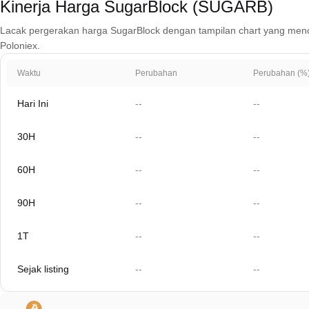
Kinerja Harga SugarBlock (SUGARB)
Lacak pergerakan harga SugarBlock dengan tampilan chart yang mencakup
Poloniex.
Waktu
Perubahan
Perubahan (%
Hari Ini
--
--
30H
--
--
60H
--
--
90H
--
--
1T
--
--
Sejak listing
--
--