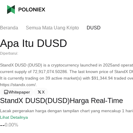
Beranda
Semua Mata Uang Kripto
DUSD
Apa Itu DUSD
Diperbarui:
StandX DUSD (DUSD) is a cryptocurrency launched in 2025and opera
current supply of 72,917,074.50286. The last known price of StandX 
It is currently trading on 39 active market(s) with $91,344.94 traded o
https://standx.com/.
Whitepaper
X
StandX DUSD(DUSD)Harga Real-Time
Lacak pergerakan harga dengan tampilan chart yang mencakup 1 hari, 30 
Lihat Detailnya
--
0.00%