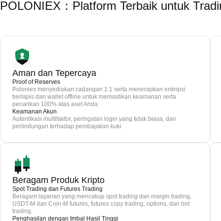
POLONIEX：Platform Terbaik untuk Trad
Aman dan Tepercaya
Proof of Reserves
Poloniex menyediakan cadangan 1:1 serta menerapkan enkripsi
berlapis dan wallet offline untuk memastikan keamanan serta
penarikan 100% atas aset Anda.
Keamanan Akun
Autentikasi multifaktor, peringatan login yang tidak biasa, dan
perlindungan terhadap pembajakan kuki
Beragam Produk Kripto
Spot Trading dan Futures Trading
Beragam layanan yang mencakup spot trading dan margin trading,
USDT-M dan Coin-M futures, futures copy trading, options, dan bot
trading.
Penghasilan dengan Imbal Hasil Tinggi