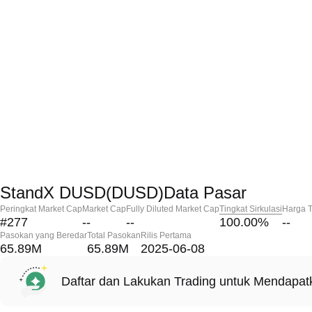
StandX DUSD(DUSD)Data Pasar
Peringkat Market Cap
Market Cap
Fully Diluted Market Cap
Tingkat Sirkulasi
Harga T
#277
--
--
100.00
%
--
Pasokan yang Beredar
Total Pasokan
Rilis Pertama
65.89M
65.89M
2025-06-08
Daftar dan Lakukan Trading untuk Mendapa