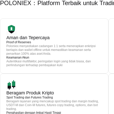
POLONIEX：Platform Terbaik untuk Tradi
Aman dan Tepercaya
Proof of Reserves
Poloniex menyediakan cadangan 1:1 serta menerapkan enkripsi
berlapis dan wallet offline untuk memastikan keamanan serta
penarikan 100% atas aset Anda.
Keamanan Akun
Autentikasi multifaktor, peringatan login yang tidak biasa, dan
perlindungan terhadap pembajakan kuki
Beragam Produk Kripto
Spot Trading dan Futures Trading
Beragam layanan yang mencakup spot trading dan margin trading,
USDT-M dan Coin-M futures, futures copy trading, options, dan bot
trading.
Penghasilan dengan Imbal Hasil Tinggi