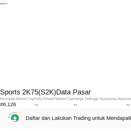
--
--
Sports 2K75(S2K)Data Pasar
Peringkat Market Cap
Fully Diluted Market Cap
Harga Tertinggi Sepanjang Masa
Ha
#6,126
--
--
--
Daftar dan Lakukan Trading untuk Mendapa