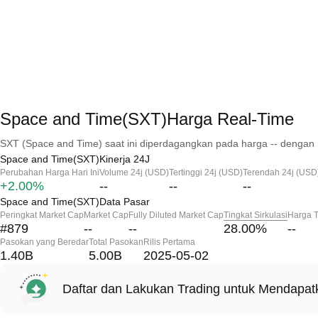
Space and Time(SXT)Harga Real-Time
SXT (Space and Time) saat ini diperdagangkan pada harga -- dengan 
Space and Time(SXT)Kinerja 24J
Perubahan Harga Hari Ini
Volume 24j (USD)
Tertinggi 24j (USD)
Terendah 24j (USD
+2.00%
--
--
--
Space and Time(SXT)Data Pasar
Peringkat Market Cap
Market Cap
Fully Diluted Market Cap
Tingkat Sirkulasi
Harga T
#879
--
--
28.00
%
--
Pasokan yang Beredar
Total Pasokan
Rilis Pertama
1.40B
5.00B
2025-05-02
Daftar dan Lakukan Trading untuk Mendapa