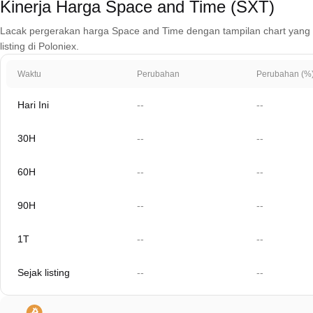
Kinerja Harga Space and Time (SXT)
Lacak pergerakan harga Space and Time dengan tampilan chart yang men
listing di Poloniex.
Waktu
Perubahan
Perubahan (%
Hari Ini
--
--
30H
--
--
60H
--
--
90H
--
--
1T
--
--
Sejak listing
--
--