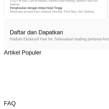
USDT-M dan Coin-M futures, futures copy trading, options, dan bot
trading.
Penghasilan dengan Imbal Hasil Tinggi
Beberapa produk Earn meliputi Flexible, Flexi Max, dan Staking.
Daftar dan Dapatkan
Hadiah Eksklusif Hari Ini: Selesaikan trading pertama 
Artikel Populer
FAQ