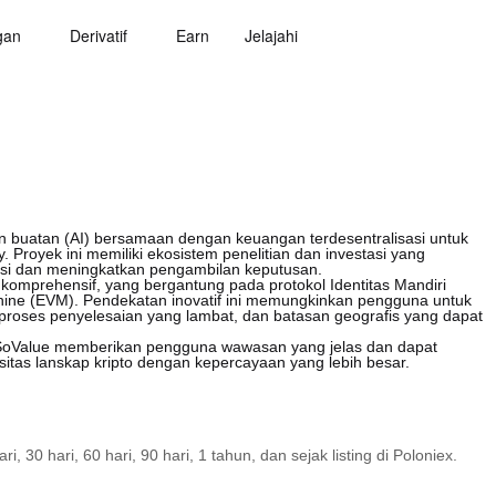
gan
Derivatif
Earn
Jelajahi
 buatan (AI) bersamaan dengan keuangan terdesentralisasi untuk
 Proyek ini memiliki ekosistem penelitian dan investasi yang
asi dan meningkatkan pengambilan keputusan.
g komprehensif, yang bergantung pada protokol Identitas Mandiri
achine (EVM). Pendekatan inovatif ini memungkinkan pengguna untuk
i, proses penyelesaian yang lambat, dan batasan geografis yang dapat
oSoValue memberikan pengguna wawasan yang jelas dan dapat
tas lanskap kripto dengan kepercayaan yang lebih besar.
30 hari, 60 hari, 90 hari, 1 tahun, dan sejak listing di Poloniex.