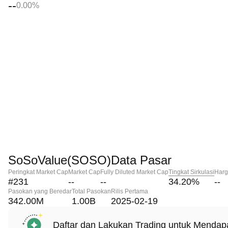
--
0.00%
SoSoValue(SOSO)Data Pasar
Peringkat Market Cap
Market Cap
Fully Diluted Market Cap
Tingkat Sirkulasi
Harg
#231
--
--
34.20
%
--
Pasokan yang Beredar
Total Pasokan
Rilis Pertama
342.00M
1.00B
2025-02-19
Daftar dan Lakukan Trading untuk Menda