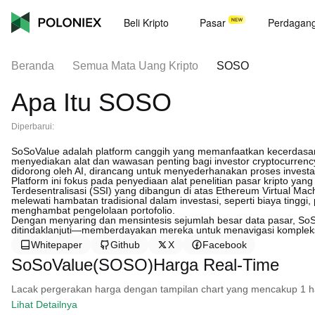
Beli Kripto
Pasar
Perdagan
Beranda
Semua Mata Uang Kripto
SOSO
Apa Itu SOSO
Diperbarui:
SoSoValue adalah platform canggih yang memanfaatkan kecerdasan
menyediakan alat dan wawasan penting bagi investor cryptocurrency.
didorong oleh AI, dirancang untuk menyederhanakan proses invest
Platform ini fokus pada penyediaan alat penelitian pasar kripto yan
Terdesentralisasi (SSI) yang dibangun di atas Ethereum Virtual M
melewati hambatan tradisional dalam investasi, seperti biaya tingg
menghambat pengelolaan portofolio.
Dengan menyaring dan mensintesis sejumlah besar data pasar, S
ditindaklanjuti—memberdayakan mereka untuk menavigasi kompleksi
Whitepaper
Github
X
Facebook
SoSoValue(SOSO)Harga Real-Time
Lacak pergerakan harga dengan tampilan chart yang mencakup 1 hari, 
Lihat Detailnya