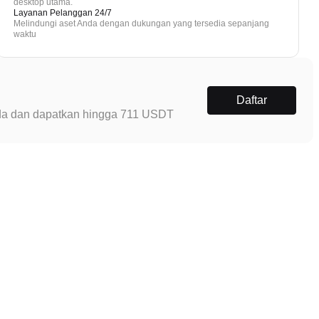
desktop utama.
Layanan Pelanggan 24/7
Melindungi aset Anda dengan dukungan yang tersedia sepanjang
waktu
Daftar
Anda dan dapatkan hingga 711 USDT