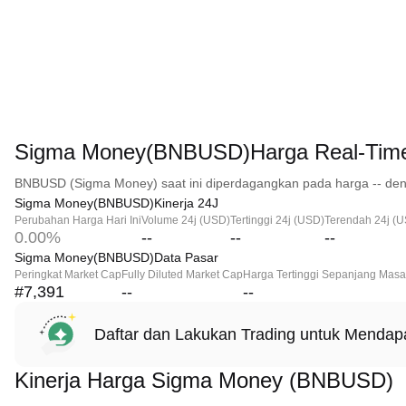
Sigma Money(BNBUSD)Harga Real-Tim
BNBUSD (Sigma Money) saat ini diperdagangkan pada harga -- den
Sigma Money(BNBUSD)Kinerja 24J
Perubahan Harga Hari Ini
Volume 24j (USD)
Tertinggi 24j (USD)
Terendah 24j (
0.00%
--
--
--
Sigma Money(BNBUSD)Data Pasar
Peringkat Market Cap
Fully Diluted Market Cap
Harga Tertinggi Sepanjang Masa
#7,391
--
--
Daftar dan Lakukan Trading untuk Menda
Kinerja Harga Sigma Money (BNBUSD)