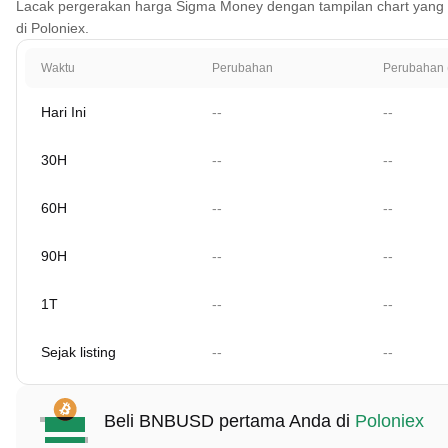
Lacak pergerakan harga Sigma Money dengan tampilan chart yang menc
di Poloniex.
Waktu
Perubahan
Perubahan 
Hari Ini
--
--
30H
--
--
60H
--
--
90H
--
--
1T
--
--
Sejak listing
--
--
Beli BNBUSD pertama Anda di
Poloniex