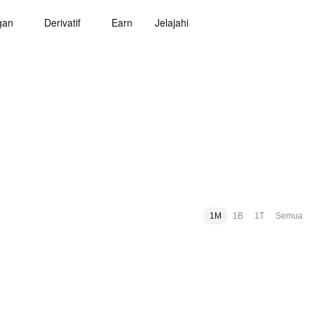
gan
Derivatif
Earn
Jelajahi
1M
1B
1T
Semua