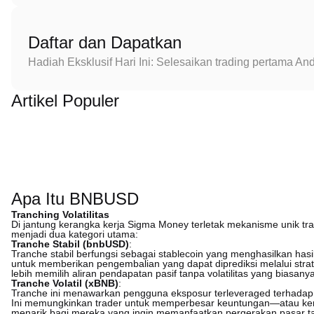
Daftar dan Dapatkan
Hadiah Eksklusif Hari Ini: Selesaikan trading pertama 
Artikel Populer
Apa Itu BNBUSD
Tranching Volatilitas
Di jantung kerangka kerja Sigma Money terletak mekanisme unik tra
menjadi dua kategori utama:
Tranche Stabil (bnbUSD)
:
Tranche stabil berfungsi sebagai stablecoin yang menghasilkan hasil,
untuk memberikan pengembalian yang dapat diprediksi melalui strat
lebih memilih aliran pendapatan pasif tanpa volatilitas yang biasanya
Tranche Volatil (xBNB)
:
Tranche ini menawarkan pengguna eksposur terleveraged terhadap 
Ini memungkinkan trader untuk memperbesar keuntungan—atau keru
menarik bagi mereka yang ingin memanfaatkan pergerakan pasar t