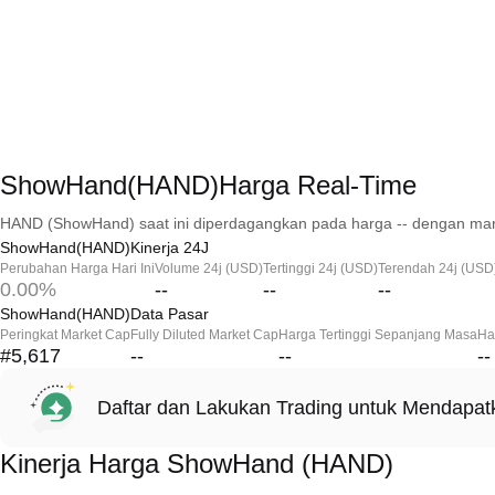
ShowHand(HAND)Harga Real-Time
HAND (ShowHand) saat ini diperdagangkan pada harga -- dengan mark
ShowHand(HAND)Kinerja 24J
Perubahan Harga Hari Ini
Volume 24j (USD)
Tertinggi 24j (USD)
Terendah 24j (USD
0.00%
--
--
--
ShowHand(HAND)Data Pasar
Peringkat Market Cap
Fully Diluted Market Cap
Harga Tertinggi Sepanjang Masa
Ha
#5,617
--
--
--
Daftar dan Lakukan Trading untuk Mendapa
Kinerja Harga ShowHand (HAND)