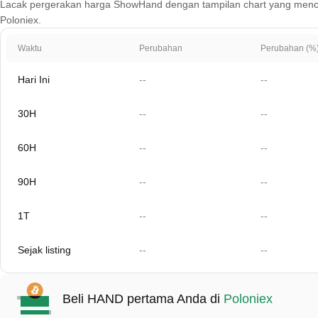
Lacak pergerakan harga ShowHand dengan tampilan chart yang mencakup 1
Poloniex.
Waktu
Perubahan
Perubahan (%
Hari Ini
--
--
30H
--
--
60H
--
--
90H
--
--
1T
--
--
Sejak listing
--
--
Beli HAND pertama Anda di
Poloniex