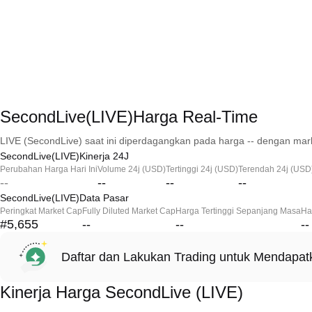
SecondLive(LIVE)Harga Real-Time
LIVE (SecondLive) saat ini diperdagangkan pada harga -- dengan mark
SecondLive(LIVE)Kinerja 24J
Perubahan Harga Hari Ini
Volume 24j (USD)
Tertinggi 24j (USD)
Terendah 24j (USD
--
--
--
--
SecondLive(LIVE)Data Pasar
Peringkat Market Cap
Fully Diluted Market Cap
Harga Tertinggi Sepanjang Masa
Ha
#5,655
--
--
--
Daftar dan Lakukan Trading untuk Mendapa
Kinerja Harga SecondLive (LIVE)