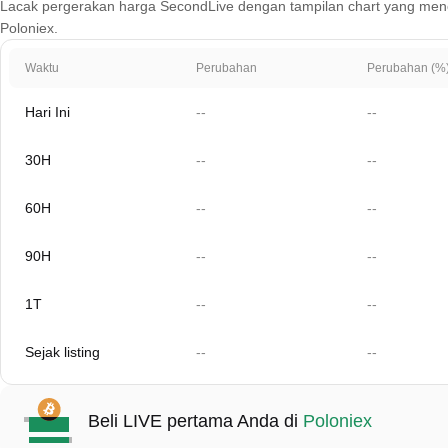
Lacak pergerakan harga SecondLive dengan tampilan chart yang mencakup
Poloniex.
Waktu
Perubahan
Perubahan (%
Hari Ini
--
--
30H
--
--
60H
--
--
90H
--
--
1T
--
--
Sejak listing
--
--
Beli LIVE pertama Anda di
Poloniex