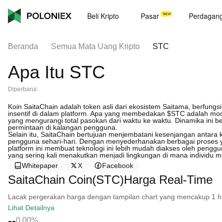
Beli Kripto
Pasar
Perdagan
Beranda
Semua Mata Uang Kripto
STC
Apa Itu STC
Diperbarui:
Koin SaitaChain adalah token asli dari ekosistem Saitama, berfungs
insentif di dalam platform. Apa yang membedakan $STC adalah mo
yang mengurangi total pasokan dari waktu ke waktu. Dinamika ini b
permintaan di kalangan pengguna.
Selain itu, SaitaChain bertujuan menjembatani kesenjangan antara
pengguna sehari-hari. Dengan menyederhanakan berbagai proses ya
platform ini membuat teknologi ini lebih mudah diakses oleh pengg
yang sering kali menakutkan menjadi lingkungan di mana individu 
Whitepaper
X
Facebook
SaitaChain Coin(STC)Harga Real-Time
Lacak pergerakan harga dengan tampilan chart yang mencakup 1 hari, 
Lihat Detailnya
--
0.00%