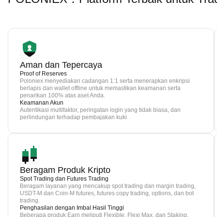
Aman dan Tepercaya
Proof of Reserves
Poloniex menyediakan cadangan 1:1 serta menerapkan enkripsi
berlapis dan wallet offline untuk memastikan keamanan serta
penarikan 100% atas aset Anda.
Keamanan Akun
Autentikasi multifaktor, peringatan login yang tidak biasa, dan
perlindungan terhadap pembajakan kuki
Beragam Produk Kripto
Spot Trading dan Futures Trading
Beragam layanan yang mencakup spot trading dan margin trading,
USDT-M dan Coin-M futures, futures copy trading, options, dan bot
trading.
Penghasilan dengan Imbal Hasil Tinggi
Beberapa produk Earn meliputi Flexible, Flexi Max, dan Staking.