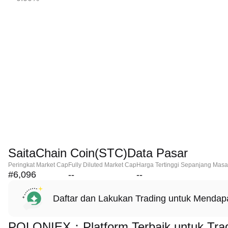
SaitaChain Coin(STC)Data Pasar
Peringkat Market Cap
Fully Diluted Market Cap
Harga Tertinggi Sepanjang Masa
#6,096
--
--
Daftar dan Lakukan Trading untuk Menda
POLONIEX：Platform Terbaik untuk Trad