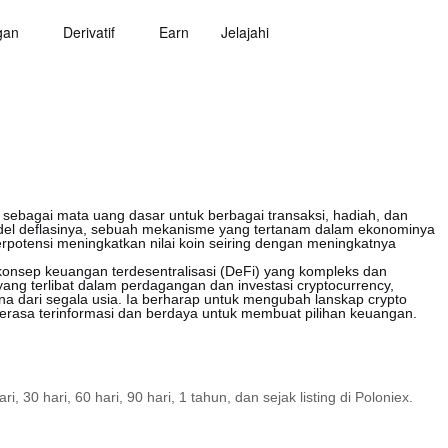
gan
Derivatif
Earn
Jelajahi
i sebagai mata uang dasar untuk berbagai transaksi, hadiah, dan
del deflasinya, sebuah mekanisme yang tertanam dalam ekonominya
erpotensi meningkatkan nilai koin seiring dengan meningkatnya
 konsep keuangan terdesentralisasi (DeFi) yang kompleks dan
ng terlibat dalam perdagangan dan investasi cryptocurrency,
una dari segala usia. Ia berharap untuk mengubah lanskap crypto
merasa terinformasi dan berdaya untuk membuat pilihan keuangan.
30 hari, 60 hari, 90 hari, 1 tahun, dan sejak listing di Poloniex.