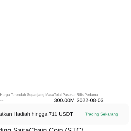
Harga Terendah Sepanjang Masa
Total Pasokan
Rilis Pertama
--
300.00M
2022-08-03
patkan Hadiah hingga 711 USDT
Trading Sekarang
ing SaitaChain Coin (STC)