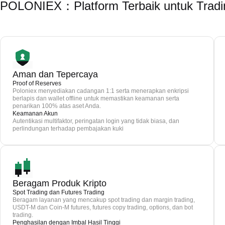
POLONIEX：Platform Terbaik untuk Trad
Aman dan Tepercaya
Proof of Reserves
Poloniex menyediakan cadangan 1:1 serta menerapkan enkripsi
berlapis dan wallet offline untuk memastikan keamanan serta
penarikan 100% atas aset Anda.
Keamanan Akun
Autentikasi multifaktor, peringatan login yang tidak biasa, dan
perlindungan terhadap pembajakan kuki
Beragam Produk Kripto
Spot Trading dan Futures Trading
Beragam layanan yang mencakup spot trading dan margin trading,
USDT-M dan Coin-M futures, futures copy trading, options, dan bot
trading.
Penghasilan dengan Imbal Hasil Tinggi