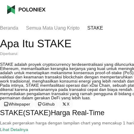
Beranda
Semua Mata Uang Kripto
STAKE
Apa Itu STAKE
Diperbarui:
STAKE adalah proyek cryptocurrency terdesentralisasi yang diluncurka
Ethereum, memanfaatkan kerangka kerjanya yang kuat untuk meningk
adalah untuk menetapkan mekanisme konsensus proof-of-stake (PoS)
validasi dan keamanan transaksi blockchain dengan mempertaruhkan 
work tradisional, menghasilkan konsumsi energi yang lebih rendah dan
Pada intinya, STAKE memfasilitasi operasi dari xDai Chain, sebuah pl
dikenal karena penekanannya pada transaksi cepat dan biaya renda
menyediakan pengalaman transaksi yang ramah pengguna di bidang cr
permainan dalam gerakan DeFi yang lebih luas.
Whitepaper
Github
X
STAKE(STAKE)Harga Real-Time
Lacak pergerakan harga dengan tampilan chart yang mencakup 1 hari, 30 
Lihat Detailnya