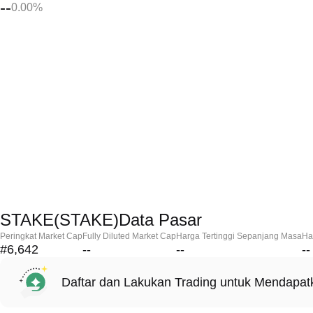
--
0.00%
STAKE(STAKE)Data Pasar
Peringkat Market Cap
Fully Diluted Market Cap
Harga Tertinggi Sepanjang Masa
Ha
#6,642
--
--
--
Daftar dan Lakukan Trading untuk Mendapa