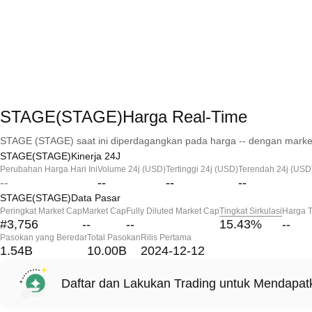
STAGE(STAGE)Harga Real-Time
STAGE (STAGE) saat ini diperdagangkan pada harga -- dengan market
STAGE(STAGE)Kinerja 24J
Perubahan Harga Hari Ini
Volume 24j (USD)
Tertinggi 24j (USD)
Terendah 24j (USD
--
--
--
--
STAGE(STAGE)Data Pasar
Peringkat Market Cap
Market Cap
Fully Diluted Market Cap
Tingkat Sirkulasi
Harga T
#3,756
--
--
15.43
%
--
Pasokan yang Beredar
Total Pasokan
Rilis Pertama
1.54B
10.00B
2024-12-12
Daftar dan Lakukan Trading untuk Mendapa