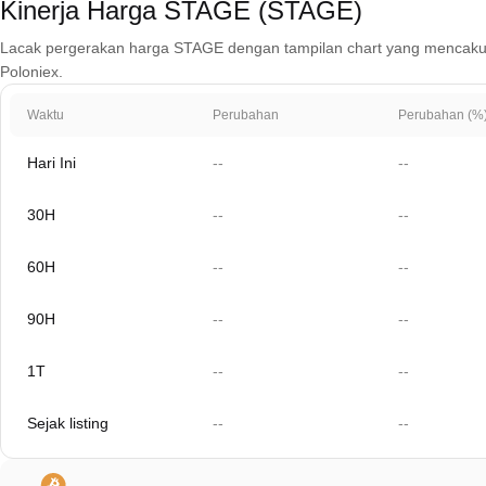
Kinerja Harga STAGE (STAGE)
Lacak pergerakan harga STAGE dengan tampilan chart yang mencakup 1 ha
Poloniex.
Waktu
Perubahan
Perubahan (%
Hari Ini
--
--
30H
--
--
60H
--
--
90H
--
--
1T
--
--
Sejak listing
--
--