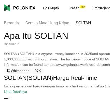
Beli Kripto
Pasar
Perdagan
Beranda
Semua Mata Uang Kripto
SOLTAN
Apa Itu SOLTAN
Diperbarui:
SOLTAN (SOLTAN) is a cryptocurrency launched in 2025and operates
1,000,000,000 with 0 in circulation. The last known price of SOLTA
information can be found at https://www.guinnessworldrecords.com/re
Whitepaper
X
SOLTAN(SOLTAN)Harga Real-Time
Lacak pergerakan harga dengan tampilan chart yang mencakup 1 hari, 
Lihat Detailnya
--
--