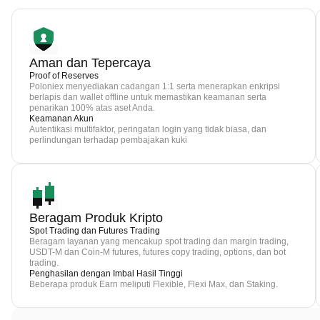
Aman dan Tepercaya
Proof of Reserves
Poloniex menyediakan cadangan 1:1 serta menerapkan enkripsi
berlapis dan wallet offline untuk memastikan keamanan serta
penarikan 100% atas aset Anda.
Keamanan Akun
Autentikasi multifaktor, peringatan login yang tidak biasa, dan
perlindungan terhadap pembajakan kuki
Beragam Produk Kripto
Spot Trading dan Futures Trading
Beragam layanan yang mencakup spot trading dan margin trading,
USDT-M dan Coin-M futures, futures copy trading, options, dan bot
trading.
Penghasilan dengan Imbal Hasil Tinggi
Beberapa produk Earn meliputi Flexible, Flexi Max, dan Staking.