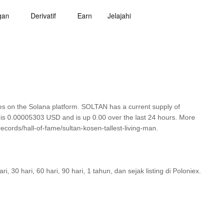
gan
Derivatif
Earn
Jelajahi
 on the Solana platform. SOLTAN has a current supply of
N is 0.00005303 USD and is up 0.00 over the last 24 hours. More
cords/hall-of-fame/sultan-kosen-tallest-living-man.
30 hari, 60 hari, 90 hari, 1 tahun, dan sejak listing di Poloniex.