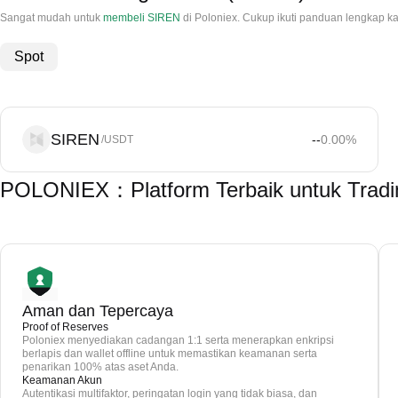
Sangat mudah untuk
membeli SIREN
di Poloniex. Cukup ikuti panduan lengkap 
Spot
SIREN
--
0.00
%
/USDT
POLONIEX：Platform Terbaik untuk Trad
Aman dan Tepercaya
Proof of Reserves
Poloniex menyediakan cadangan 1:1 serta menerapkan enkripsi
berlapis dan wallet offline untuk memastikan keamanan serta
penarikan 100% atas aset Anda.
Keamanan Akun
Autentikasi multifaktor, peringatan login yang tidak biasa, dan