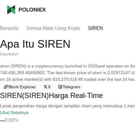
Beranda
Semua Mata Uang Kripto
SIREN
Apa Itu SIREN
Diperbarui:
siren (SIREN) is a cryptocurrency launched in 2025and operates on th
740,495,269.40406902. The last known price of siren is 0.02972147 USD 
on 16 active market(s) with $15,279,018.48 traded over the last 24 hou
Block Explorer
X
Telegram
SIREN(SIREN)Harga Real-Time
Lacak pergerakan harga dengan tampilan chart yang mencakup 1 hari, 30 
Lihat Detailnya
--
0.00%