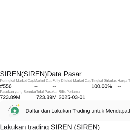
SIREN(SIREN)Data Pasar
Peringkat Market Cap
Market Cap
Fully Diluted Market Cap
Tingkat Sirkulasi
Harga T
#556
--
--
100.00
%
--
Pasokan yang Beredar
Total Pasokan
Rilis Pertama
723.89M
723.89M
2025-03-01
Daftar dan Lakukan Trading untuk Mendapa
Lakukan trading SIREN (SIREN)