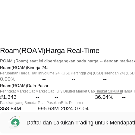
Roam(ROAM)Harga Real-Time
ROAM (Roam) saat ini diperdagangkan pada harga -- dengan market c
Roam(ROAM)Kinerja 24J
Perubahan Harga Hari Ini
Volume 24j (USD)
Tertinggi 24j (USD)
Terendah 24j (USD
0.00%
--
--
--
Roam(ROAM)Data Pasar
Peringkat Market Cap
Market Cap
Fully Diluted Market Cap
Tingkat Sirkulasi
Harga T
#1,343
--
--
36.04
%
--
Pasokan yang Beredar
Total Pasokan
Rilis Pertama
358.84M
995.63M
2024-07-04
Daftar dan Lakukan Trading untuk Mendapa