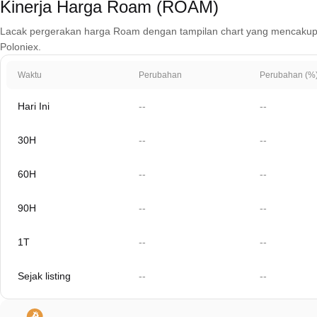
Kinerja Harga Roam (ROAM)
Lacak pergerakan harga Roam dengan tampilan chart yang mencakup 1 har
Poloniex.
Waktu
Perubahan
Perubahan (%
Hari Ini
--
--
30H
--
--
60H
--
--
90H
--
--
1T
--
--
Sejak listing
--
--