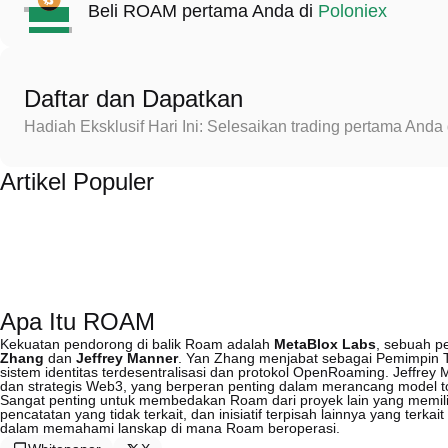
Beli ROAM pertama Anda di
Poloniex
Daftar dan Dapatkan
Hadiah Eksklusif Hari Ini: Selesaikan trading pertama An
Artikel Populer
Apa Itu ROAM
Kekuatan pendorong di balik Roam adalah
MetaBlox Labs
, sebuah p
Zhang
dan
Jeffrey Manner
. Yan Zhang menjabat sebagai Pemimpin T
sistem identitas terdesentralisasi dan protokol OpenRoaming. Jeffr
dan strategis Web3, yang berperan penting dalam merancang model t
Sangat penting untuk membedakan Roam dari proyek lain yang memil
pencatatan yang tidak terkait, dan inisiatif terpisah lainnya yang terka
dalam memahami lanskap di mana Roam beroperasi.