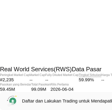
Real World Services(RWS)Data Pasar
Peringkat Market Cap
Market Cap
Fully Diluted Market Cap
Tingkat Sirkulasi
Harga T
#2,235
--
--
59.99
%
--
Pasokan yang Beredar
Total Pasokan
Rilis Pertama
59.45M
99.09M
2026-06-04
Daftar dan Lakukan Trading untuk Mendapa