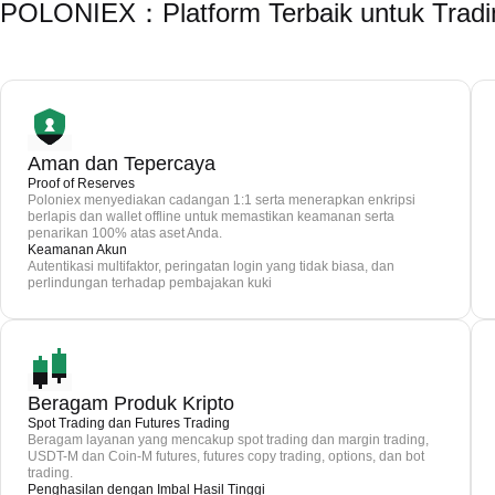
POLONIEX：Platform Terbaik untuk Tradi
Aman dan Tepercaya
Proof of Reserves
Poloniex menyediakan cadangan 1:1 serta menerapkan enkripsi
berlapis dan wallet offline untuk memastikan keamanan serta
penarikan 100% atas aset Anda.
Keamanan Akun
Autentikasi multifaktor, peringatan login yang tidak biasa, dan
perlindungan terhadap pembajakan kuki
Beragam Produk Kripto
Spot Trading dan Futures Trading
Beragam layanan yang mencakup spot trading dan margin trading,
USDT-M dan Coin-M futures, futures copy trading, options, dan bot
trading.
Penghasilan dengan Imbal Hasil Tinggi