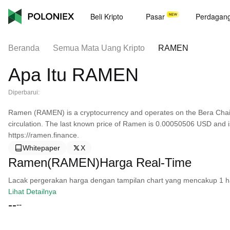
Beli Kripto
Pasar
Perdagan
Beranda
Semua Mata Uang Kripto
RAMEN
Apa Itu RAMEN
Diperbarui:
Ramen (RAMEN) is a cryptocurrency and operates on the Bera Chain
circulation. The last known price of Ramen is 0.00050506 USD and is
https://ramen.finance.
Whitepaper
X
Ramen(RAMEN)Harga Real-Time
Lacak pergerakan harga dengan tampilan chart yang mencakup 1 hari, 
Lihat Detailnya
--
--