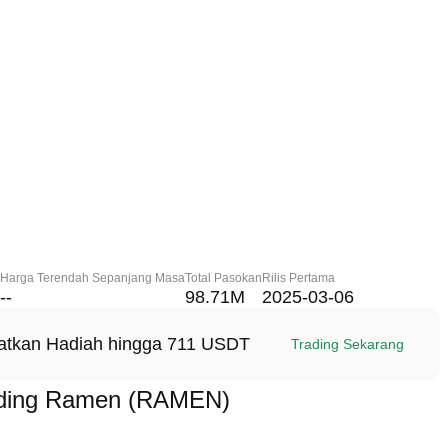
Harga Terendah Sepanjang Masa
Total Pasokan
Rilis Pertama
--
98.71M
2025-03-06
patkan Hadiah hingga 711 USDT
Trading Sekarang
ading Ramen (RAMEN)