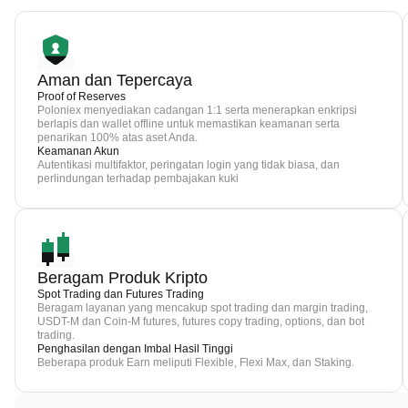
Aman dan Tepercaya
Proof of Reserves
Poloniex menyediakan cadangan 1:1 serta menerapkan enkripsi
berlapis dan wallet offline untuk memastikan keamanan serta
penarikan 100% atas aset Anda.
Keamanan Akun
Autentikasi multifaktor, peringatan login yang tidak biasa, dan
perlindungan terhadap pembajakan kuki
Beragam Produk Kripto
Spot Trading dan Futures Trading
Beragam layanan yang mencakup spot trading dan margin trading,
USDT-M dan Coin-M futures, futures copy trading, options, dan bot
trading.
Penghasilan dengan Imbal Hasil Tinggi
Beberapa produk Earn meliputi Flexible, Flexi Max, dan Staking.