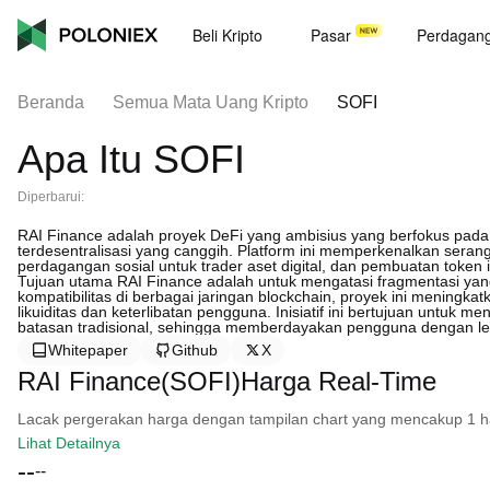
Beli Kripto
Pasar
Perdagan
Beranda
Semua Mata Uang Kripto
SOFI
Apa Itu SOFI
Diperbarui:
RAI Finance adalah proyek DeFi yang ambisius yang berfokus pad
terdesentralisasi yang canggih. Platform ini memperkenalkan serang
perdagangan sosial untuk trader aset digital, dan pembuatan token 
Tujuan utama RAI Finance adalah untuk mengatasi fragmentasi ya
kompatibilitas di berbagai jaringan blockchain, proyek ini meningka
likuiditas dan keterlibatan pengguna. Inisiatif ini bertujuan unt
batasan tradisional, sehingga memberdayakan pengguna dengan leb
Whitepaper
Github
X
RAI Finance(SOFI)Harga Real-Time
Lacak pergerakan harga dengan tampilan chart yang mencakup 1 hari, 
Lihat Detailnya
--
--