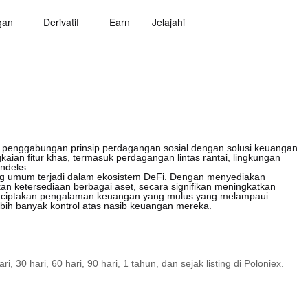
gan
Derivatif
Earn
Jelajahi
a penggabungan prinsip perdagangan sosial dengan solusi keuangan
kaian fitur khas, termasuk perdagangan lintas rantai, lingkungan
indeks.
ng umum terjadi dalam ekosistem DeFi. Dengan menyediakan
tkan ketersediaan berbagai aset, secara signifikan meningkatkan
uk menciptakan pengalaman keuangan yang mulus yang melampaui
ih banyak kontrol atas nasib keuangan mereka.
30 hari, 60 hari, 90 hari, 1 tahun, dan sejak listing di Poloniex.