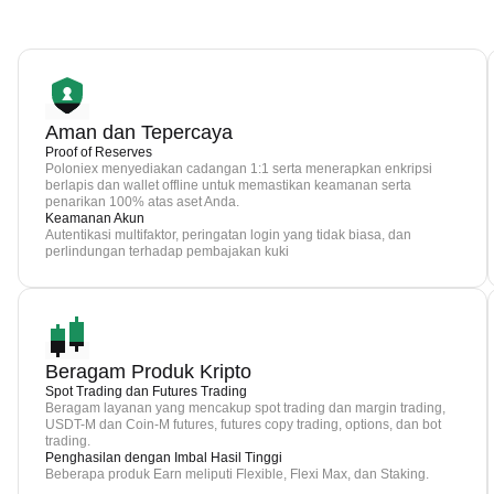
Aman dan Tepercaya
Proof of Reserves
Poloniex menyediakan cadangan 1:1 serta menerapkan enkripsi
berlapis dan wallet offline untuk memastikan keamanan serta
penarikan 100% atas aset Anda.
Keamanan Akun
Autentikasi multifaktor, peringatan login yang tidak biasa, dan
perlindungan terhadap pembajakan kuki
Beragam Produk Kripto
Spot Trading dan Futures Trading
Beragam layanan yang mencakup spot trading dan margin trading,
USDT-M dan Coin-M futures, futures copy trading, options, dan bot
trading.
Penghasilan dengan Imbal Hasil Tinggi
Beberapa produk Earn meliputi Flexible, Flexi Max, dan Staking.