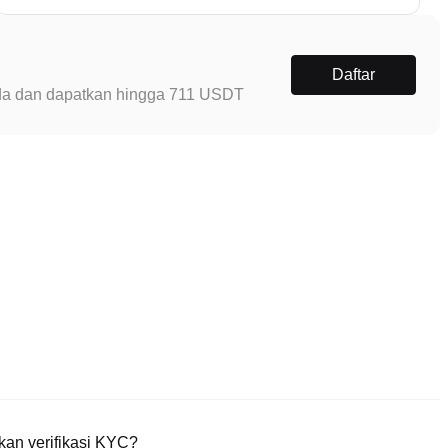
Daftar
Anda dan dapatkan hingga 711 USDT
an verifikasi KYC?