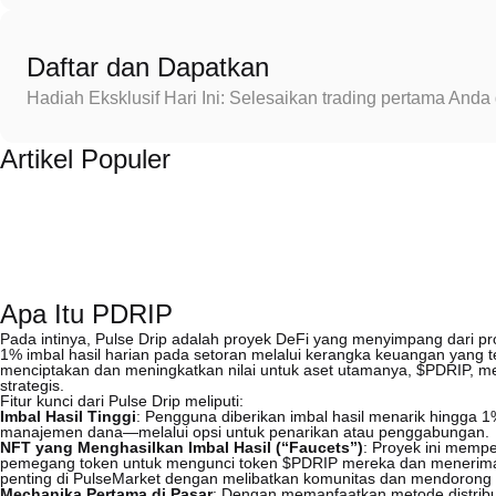
Daftar dan Dapatkan
Hadiah Eksklusif Hari Ini: Selesaikan trading pertama An
Artikel Populer
Apa Itu PDRIP
Pada intinya, Pulse Drip adalah proyek DeFi yang menyimpang dari pr
1% imbal hasil harian pada setoran melalui kerangka keuangan yang terd
menciptakan dan meningkatkan nilai untuk aset utamanya, $PDRIP, mel
strategis.
Fitur kunci dari Pulse Drip meliputi:
Imbal Hasil Tinggi
: Pengguna diberikan imbal hasil menarik hingga 1
manajemen dana—melalui opsi untuk penarikan atau penggabungan.
NFT yang Menghasilkan Imbal Hasil (“Faucets”)
: Proyek ini memp
pemegang token untuk mengunci token $PDRIP mereka dan menerima im
penting di PulseMarket dengan melibatkan komunitas dan mendorong
Mechanika Pertama di Pasar
: Dengan memanfaatkan metode distribus