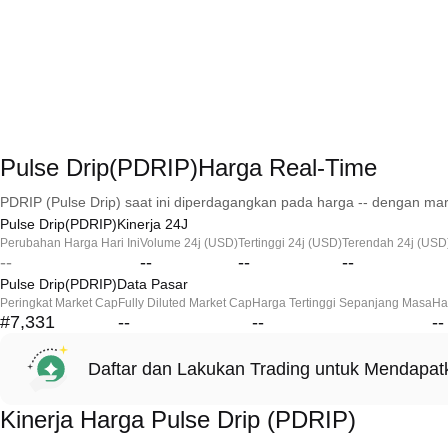
Pulse Drip(PDRIP)Harga Real-Time
PDRIP (Pulse Drip) saat ini diperdagangkan pada harga -- dengan mar
Pulse Drip(PDRIP)Kinerja 24J
Perubahan Harga Hari Ini
Volume 24j (USD)
Tertinggi 24j (USD)
Terendah 24j (USD
--
--
--
--
Pulse Drip(PDRIP)Data Pasar
Peringkat Market Cap
Fully Diluted Market Cap
Harga Tertinggi Sepanjang Masa
Ha
#7,331
--
--
--
Daftar dan Lakukan Trading untuk Mendapa
Kinerja Harga Pulse Drip (PDRIP)