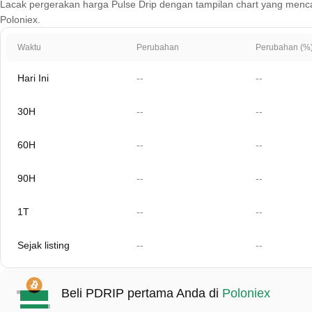
Lacak pergerakan harga Pulse Drip dengan tampilan chart yang mencakup 
Poloniex.
Waktu
Perubahan
Perubahan (%
Hari Ini
--
--
30H
--
--
60H
--
--
90H
--
--
1T
--
--
Sejak listing
--
--
Beli PDRIP pertama Anda di
Poloniex