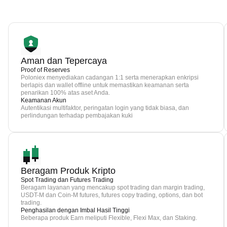
Aman dan Tepercaya
Proof of Reserves
Poloniex menyediakan cadangan 1:1 serta menerapkan enkripsi
berlapis dan wallet offline untuk memastikan keamanan serta
penarikan 100% atas aset Anda.
Keamanan Akun
Autentikasi multifaktor, peringatan login yang tidak biasa, dan
perlindungan terhadap pembajakan kuki
Beragam Produk Kripto
Spot Trading dan Futures Trading
Beragam layanan yang mencakup spot trading dan margin trading,
USDT-M dan Coin-M futures, futures copy trading, options, dan bot
trading.
Penghasilan dengan Imbal Hasil Tinggi
Beberapa produk Earn meliputi Flexible, Flexi Max, dan Staking.