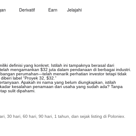
gan
Derivatif
Earn
Jelajahi
iki definisi yang konkret. Istilah ini tampaknya berasal dari
 telah mengamankan $32 juta dalam pendanaan di berbagai industri.
bangan perumahan—telah menarik perhatian investor tetapi tidak
iberi label “Proyek 32, $32.”
ertanyaan. Apakah ini nama yang belum diungkapkan, istilah
sekadar kesalahan penamaan dari usaha yang sudah ada? Tanpa
tap sulit dipahami.
30 hari, 60 hari, 90 hari, 1 tahun, dan sejak listing di Poloniex.