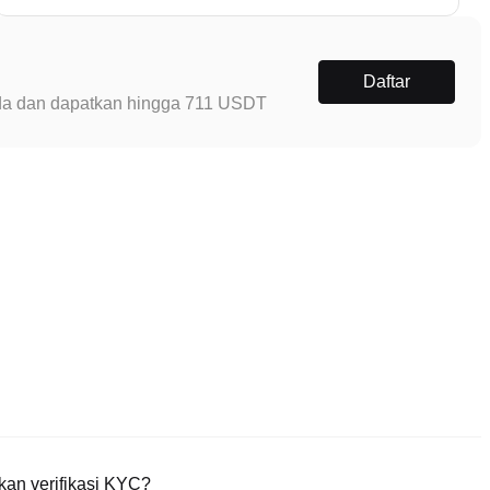
Daftar
Anda dan dapatkan hingga 711 USDT
an verifikasi KYC?