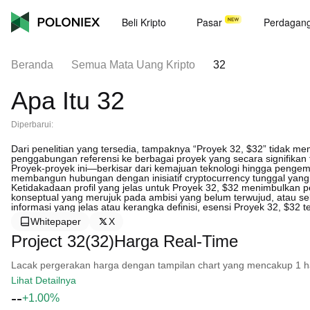
Beli Kripto
Pasar
Perdagan
Beranda
Semua Mata Uang Kripto
32
Apa Itu 32
Diperbarui:
Dari penelitian yang tersedia, tampaknya “Proyek 32, $32” tidak memil
penggabungan referensi ke berbagai proyek yang secara signifikan
Proyek-proyek ini—berkisar dari kemajuan teknologi hingga pengem
membangun hubungan dengan inisiatif cryptocurrency tunggal yang d
Ketidakadaan profil yang jelas untuk Proyek 32, $32 menimbulkan p
konseptual yang merujuk pada ambisi yang belum terwujud, atau 
informasi yang jelas atau kerangka definisi, esensi Proyek 32, $32 te
Whitepaper
X
Project 32(32)Harga Real-Time
Lacak pergerakan harga dengan tampilan chart yang mencakup 1 hari, 
Lihat Detailnya
--
+1.00%