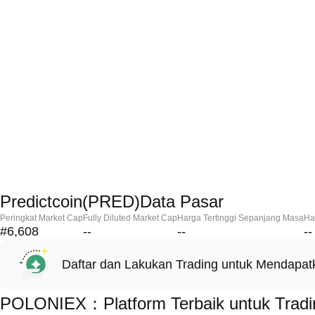
Predictcoin(PRED)Data Pasar
Peringkat Market Cap
Fully Diluted Market Cap
Harga Tertinggi Sepanjang Masa
Ha
#6,608
--
--
--
Daftar dan Lakukan Trading untuk Mendapa
POLONIEX：Platform Terbaik untuk Tradin