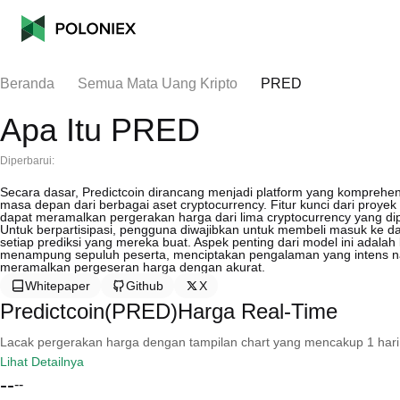
Beranda
Semua Mata Uang Kripto
PRED
Apa Itu PRED
Diperbarui:
Secara dasar, Predictcoin dirancang menjadi platform yang komprehe
masa depan dari berbagai aset cryptocurrency. Fitur kunci dari proy
dapat meramalkan pergerakan harga dari lima cryptocurrency yang dip
Untuk berpartisipasi, pengguna diwajibkan untuk membeli masuk ke 
setiap prediksi yang mereka buat. Aspek penting dari model ini adalah
menampung sepuluh peserta, menciptakan pengalaman yang intens 
meramalkan pergeseran harga dengan akurat.
Whitepaper
Github
X
Predictcoin(PRED)Harga Real-Time
Lacak pergerakan harga dengan tampilan chart yang mencakup 1 hari, 30 
Lihat Detailnya
--
--