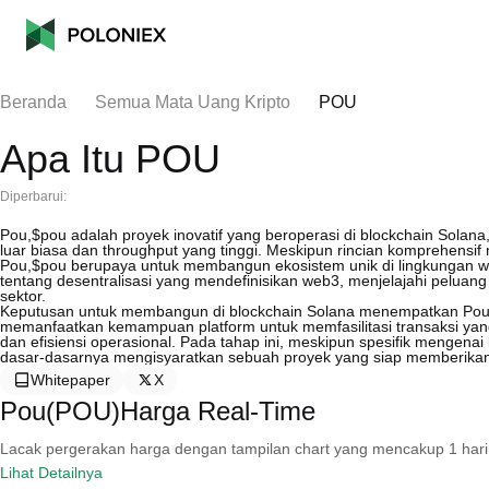
Beranda
Semua Mata Uang Kripto
POU
Apa Itu POU
Diperbarui:
Pou,$pou adalah proyek inovatif yang beroperasi di blockchain Solana
luar biasa dan throughput yang tinggi. Meskipun rincian komprehensif
Pou,$pou berupaya untuk membangun ekosistem unik di lingkungan web3
tentang desentralisasi yang mendefinisikan web3, menjelajahi peluang
sektor.
Keputusan untuk membangun di blockchain Solana menempatkan Pou,$
memanfaatkan kemampuan platform untuk memfasilitasi transaksi ya
dan efisiensi operasional. Pada tahap ini, meskipun spesifik mengen
dasar-dasarnya mengisyaratkan sebuah proyek yang siap memberikan ko
Whitepaper
X
Pou(POU)Harga Real-Time
Lacak pergerakan harga dengan tampilan chart yang mencakup 1 hari, 30 
Lihat Detailnya