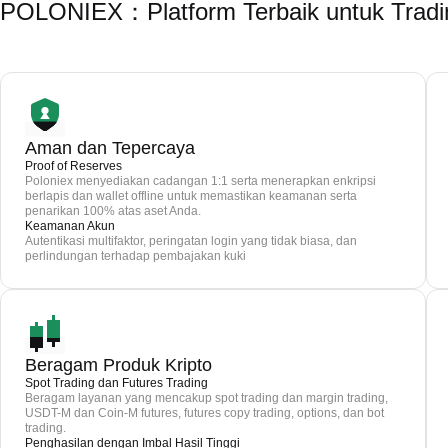
POLONIEX：Platform Terbaik untuk Trad
Aman dan Tepercaya
Proof of Reserves
Poloniex menyediakan cadangan 1:1 serta menerapkan enkripsi
berlapis dan wallet offline untuk memastikan keamanan serta
penarikan 100% atas aset Anda.
Keamanan Akun
Autentikasi multifaktor, peringatan login yang tidak biasa, dan
perlindungan terhadap pembajakan kuki
Beragam Produk Kripto
Spot Trading dan Futures Trading
Beragam layanan yang mencakup spot trading dan margin trading,
USDT-M dan Coin-M futures, futures copy trading, options, dan bot
trading.
Penghasilan dengan Imbal Hasil Tinggi