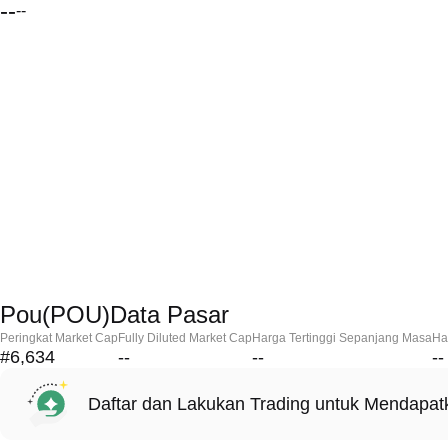
--
--
Pou(POU)Data Pasar
Peringkat Market Cap
Fully Diluted Market Cap
Harga Tertinggi Sepanjang Masa
Ha
#6,634
--
--
--
Daftar dan Lakukan Trading untuk Mendapa