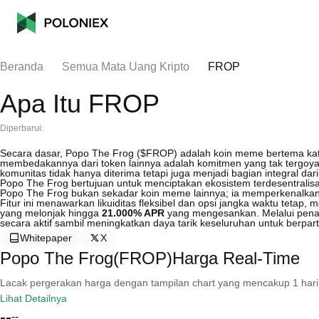
Beranda
Semua Mata Uang Kripto
FROP
Apa Itu FROP
Diperbarui:
Secara dasar, Popo The Frog ($FROP) adalah koin meme bertema kata
membedakannya dari token lainnya adalah komitmen yang tak tergoy
komunitas tidak hanya diterima tetapi juga menjadi bagian integral da
Popo The Frog bertujuan untuk menciptakan ekosistem terdesentrali
Popo The Frog bukan sekadar koin meme lainnya; ia memperkenalkan p
Fitur ini menawarkan likuiditas fleksibel dan opsi jangka waktu teta
yang melonjak hingga
21.000% APR
yang mengesankan. Melalui penaw
secara aktif sambil meningkatkan daya tarik keseluruhan untuk berparti
Whitepaper
X
Popo The Frog(FROP)Harga Real-Time
Lacak pergerakan harga dengan tampilan chart yang mencakup 1 hari, 30 
Lihat Detailnya
--
--