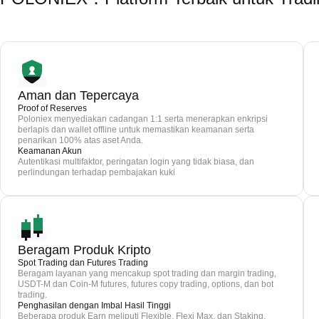
Aman dan Tepercaya
Proof of Reserves
Poloniex menyediakan cadangan 1:1 serta menerapkan enkripsi
berlapis dan wallet offline untuk memastikan keamanan serta
penarikan 100% atas aset Anda.
Keamanan Akun
Autentikasi multifaktor, peringatan login yang tidak biasa, dan
perlindungan terhadap pembajakan kuki
Beragam Produk Kripto
Spot Trading dan Futures Trading
Beragam layanan yang mencakup spot trading dan margin trading,
USDT-M dan Coin-M futures, futures copy trading, options, dan bot
trading.
Penghasilan dengan Imbal Hasil Tinggi
Beberapa produk Earn meliputi Flexible, Flexi Max, dan Staking.