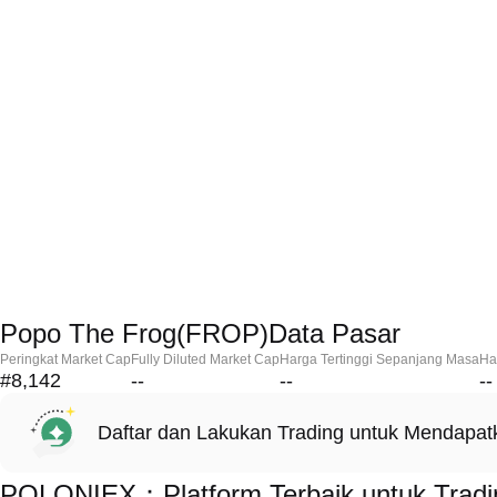
Popo The Frog(FROP)Data Pasar
Peringkat Market Cap
Fully Diluted Market Cap
Harga Tertinggi Sepanjang Masa
Ha
#8,142
--
--
--
Daftar dan Lakukan Trading untuk Mendapa
POLONIEX：Platform Terbaik untuk Tradi