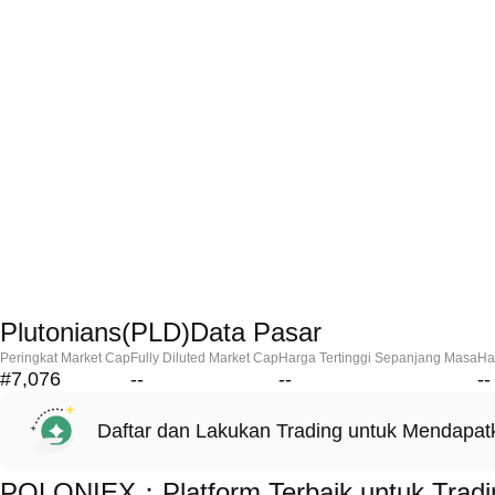
Plutonians(PLD)Data Pasar
Peringkat Market Cap
Fully Diluted Market Cap
Harga Tertinggi Sepanjang Masa
Ha
#7,076
--
--
--
Daftar dan Lakukan Trading untuk Mendapa
POLONIEX：Platform Terbaik untuk Tradin