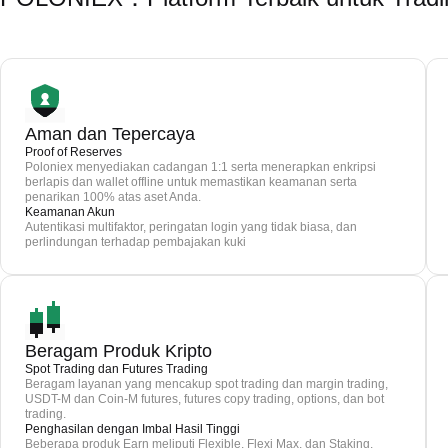
Aman dan Tepercaya
Proof of Reserves
Poloniex menyediakan cadangan 1:1 serta menerapkan enkripsi
berlapis dan wallet offline untuk memastikan keamanan serta
penarikan 100% atas aset Anda.
Keamanan Akun
Autentikasi multifaktor, peringatan login yang tidak biasa, dan
perlindungan terhadap pembajakan kuki
Beragam Produk Kripto
Spot Trading dan Futures Trading
Beragam layanan yang mencakup spot trading dan margin trading,
USDT-M dan Coin-M futures, futures copy trading, options, dan bot
trading.
Penghasilan dengan Imbal Hasil Tinggi
Beberapa produk Earn meliputi Flexible, Flexi Max, dan Staking.