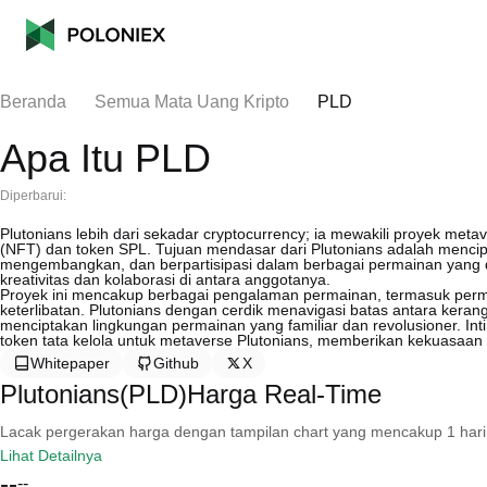
Beranda
Semua Mata Uang Kripto
PLD
Apa Itu PLD
Diperbarui:
Plutonians lebih dari sekadar cryptocurrency; ia mewakili proyek met
(NFT) dan token SPL. Tujuan mendasar dari Plutonians adalah menc
mengembangkan, dan berpartisipasi dalam berbagai permainan yang 
kreativitas dan kolaborasi di antara anggotanya.
Proyek ini mencakup berbagai pengalaman permainan, termasuk perm
keterlibatan. Plutonians dengan cerdik menavigasi batas antara keran
menciptakan lingkungan permainan yang familiar dan revolusioner. Int
token tata kelola untuk metaverse Plutonians, memberikan kekuasa
Whitepaper
Github
X
Plutonians(PLD)Harga Real-Time
Lacak pergerakan harga dengan tampilan chart yang mencakup 1 hari, 30 
Lihat Detailnya
--
--