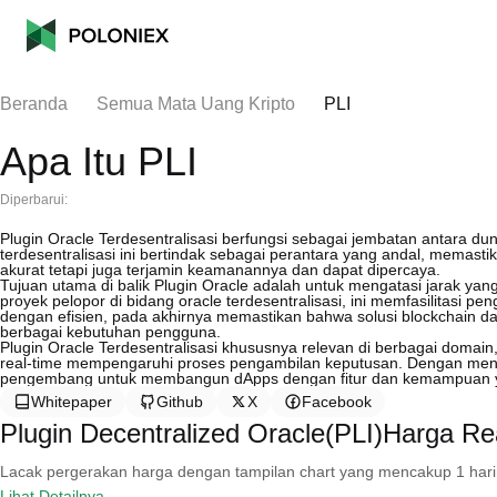
Beranda
Semua Mata Uang Kripto
PLI
Apa Itu PLI
Diperbarui:
Plugin Oracle Terdesentralisasi berfungsi sebagai jembatan antara dun
terdesentralisasi ini bertindak sebagai perantara yang andal, memast
akurat tetapi juga terjamin keamanannya dan dapat dipercaya.
Tujuan utama di balik Plugin Oracle adalah untuk mengatasi jarak yang
proyek pelopor di bidang oracle terdesentralisasi, ini memfasilitasi
dengan efisien, pada akhirnya memastikan bahwa solusi blockchain d
berbagai kebutuhan pengguna.
Plugin Oracle Terdesentralisasi khususnya relevan di berbagai domain,
real-time mempengaruhi proses pengambilan keputusan. Dengan menye
pengembang untuk membangun dApps dengan fitur dan kemampuan ya
Whitepaper
Github
X
Facebook
Plugin Decentralized Oracle(PLI)Harga Re
Lacak pergerakan harga dengan tampilan chart yang mencakup 1 hari, 30 
Lihat Detailnya