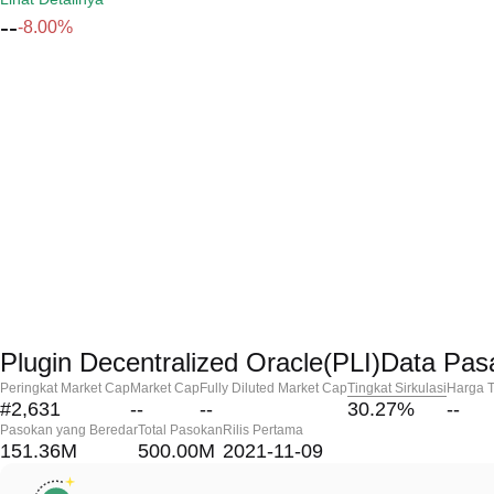
--
-8.00%
Plugin Decentralized Oracle(PLI)Data Pas
Peringkat Market Cap
Market Cap
Fully Diluted Market Cap
Tingkat Sirkulasi
Harga T
#2,631
--
--
30.27
%
--
Pasokan yang Beredar
Total Pasokan
Rilis Pertama
151.36M
500.00M
2021-11-09