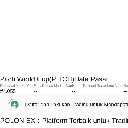
Pitch World Cup(PITCH)Data Pasar
Peringkat Market Cap
Fully Diluted Market Cap
Harga Tertinggi Sepanjang Masa
Ha
#4,055
--
--
--
Daftar dan Lakukan Trading untuk Mendapa
POLONIEX：Platform Terbaik untuk Tradi