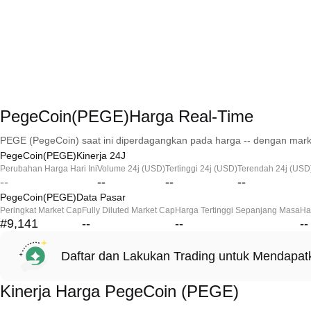
PegeCoin(PEGE)Harga Real-Time
PEGE (PegeCoin) saat ini diperdagangkan pada harga -- dengan marke
PegeCoin(PEGE)Kinerja 24J
Perubahan Harga Hari Ini
Volume 24j (USD)
Tertinggi 24j (USD)
Terendah 24j (USD
--
--
--
--
PegeCoin(PEGE)Data Pasar
Peringkat Market Cap
Fully Diluted Market Cap
Harga Tertinggi Sepanjang Masa
Ha
#9,141
--
--
--
Daftar dan Lakukan Trading untuk Mendapa
Kinerja Harga PegeCoin (PEGE)