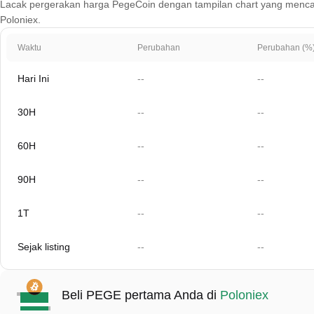
Lacak pergerakan harga PegeCoin dengan tampilan chart yang mencakup 1
Poloniex.
Waktu
Perubahan
Perubahan (%
Hari Ini
--
--
30H
--
--
60H
--
--
90H
--
--
1T
--
--
Sejak listing
--
--
Beli PEGE pertama Anda di
Poloniex