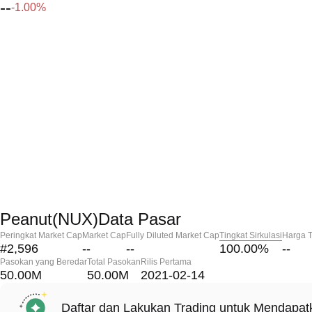
--
-1.00%
Peanut(NUX)Data Pasar
Peringkat Market Cap
Market Cap
Fully Diluted Market Cap
Tingkat Sirkulasi
Harga T
#2,596
--
--
100.00
%
--
Pasokan yang Beredar
Total Pasokan
Rilis Pertama
50.00M
50.00M
2021-02-14
Daftar dan Lakukan Trading untuk Mendapa