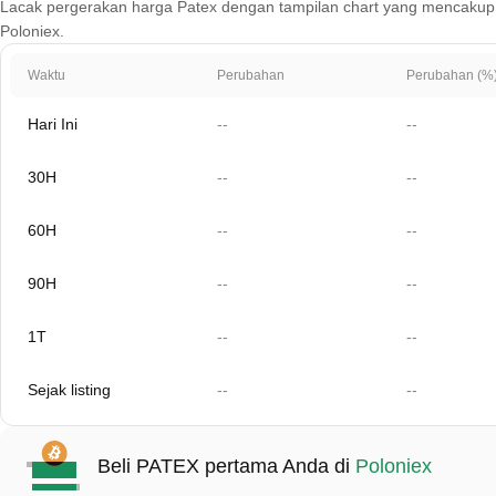
Lacak pergerakan harga Patex dengan tampilan chart yang mencakup 1 har
Poloniex.
Waktu
Perubahan
Perubahan (%
Hari Ini
--
--
30H
--
--
60H
--
--
90H
--
--
1T
--
--
Sejak listing
--
--
Beli PATEX pertama Anda di
Poloniex