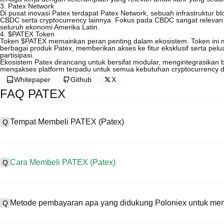
3. Patex Network
Di pusat inovasi Patex terdapat Patex Network, sebuah infrastruktur
CBDC serta cryptocurrency lainnya. Fokus pada CBDC sangat relevan me
seluruh ekonomi Amerika Latin.
4. $PATEX Token
Token $PATEX memainkan peran penting dalam ekosistem. Token ini 
berbagai produk Patex, memberikan akses ke fitur eksklusif serta p
partisipasi.
Ekosistem Patex dirancang untuk bersifat modular, mengintegrasika
mengakses platform terpadu untuk semua kebutuhan cryptocurrency 
Whitepaper
Github
X
FAQ PATEX
Tempat Membeli PATEX (Patex)
Q
A
Centralized exchange (CEX) adalah salah satu cara termudah dan 
antarmuka yang ramah pengguna, likuiditas tinggi, dan berbagai al
Cara Membeli PATEX (Patex)
Q
mendukung trading berbagai mata uang kripto, termasuk PATEX, da
Beli Patex di CEX dengan langkah berikut:
A
Mulai perjalanan kripto Anda dalam empat langkah dengan Poloniex,
1. Buat akun dan selesaikan verifikasi KYC.
dan beragam aset digital berkualitas tinggi.
Metode pembayaran apa yang didukung Poloniex untuk me
Q
2. Danai akun Anda dengan mata uang fiat dan mata uang kripto.
3. Cari PATEX.