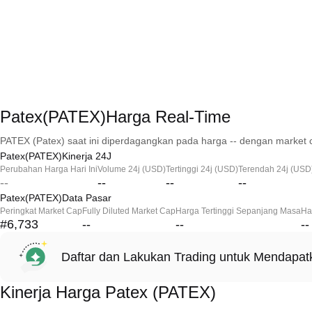
Patex(PATEX)Harga Real-Time
PATEX (Patex) saat ini diperdagangkan pada harga -- dengan market c
Patex(PATEX)Kinerja 24J
Perubahan Harga Hari Ini
Volume 24j (USD)
Tertinggi 24j (USD)
Terendah 24j (USD
--
--
--
--
Patex(PATEX)Data Pasar
Peringkat Market Cap
Fully Diluted Market Cap
Harga Tertinggi Sepanjang Masa
Ha
#6,733
--
--
--
Daftar dan Lakukan Trading untuk Mendapa
Kinerja Harga Patex (PATEX)