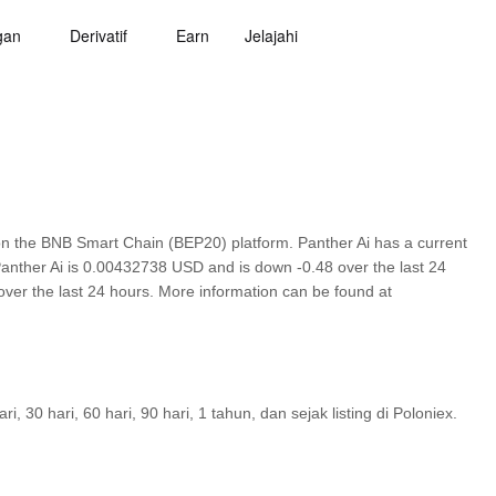
gan
Derivatif
Earn
Jelajahi
on the BNB Smart Chain (BEP20) platform. Panther Ai has a current
 Panther Ai is 0.00432738 USD and is down -0.48 over the last 24
d over the last 24 hours. More information can be found at
30 hari, 60 hari, 90 hari, 1 tahun, dan sejak listing di Poloniex.