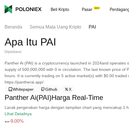
Beli Kripto
Pasar
Perdagan
Beranda
Semua Mata Uang Kripto
PAI
Apa Itu PAI
Diperbarui:
Panther Ai (PAI) is a cryptocurrency launched in 2024and operates 
supply of 500,000,000 with 0 in circulation. The last known price of
hours. It is currently trading on 5 active market(s) with $0.00 trade
https://pantherai.app/.
Whitepaper
Github
X
Panther Ai(PAI)Harga Real-Time
Lacak pergerakan harga dengan tampilan chart yang mencakup 1 hari, 
Lihat Detailnya
--
-9.00%