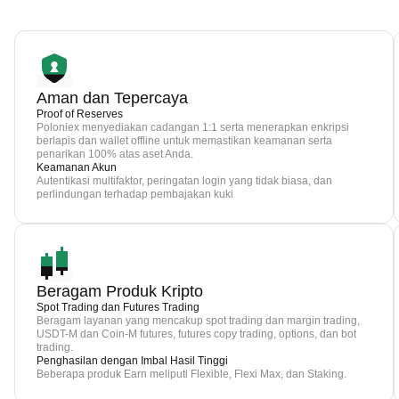
Aman dan Tepercaya
Proof of Reserves
Poloniex menyediakan cadangan 1:1 serta menerapkan enkripsi
berlapis dan wallet offline untuk memastikan keamanan serta
penarikan 100% atas aset Anda.
Keamanan Akun
Autentikasi multifaktor, peringatan login yang tidak biasa, dan
perlindungan terhadap pembajakan kuki
Beragam Produk Kripto
Spot Trading dan Futures Trading
Beragam layanan yang mencakup spot trading dan margin trading,
USDT-M dan Coin-M futures, futures copy trading, options, dan bot
trading.
Penghasilan dengan Imbal Hasil Tinggi
Beberapa produk Earn meliputi Flexible, Flexi Max, dan Staking.